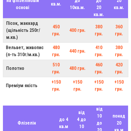
на флізеліновій
до
до
20
кв.м.
основі
10кв.м.
20
кв.м.
кв.м.
Пісок, жаккард
450
380
360
(щільність 250г/
400 грн.
грн.
грн.
грн.
м.кв.)
Вельвет, живопис
480
410
380
440 грн.
(п-ть 310г/м.кв.)
грн.
грн.
грн.
510
460
420
Полотно
480 грн.
грн.
грн.
грн.
+150
+150
+150
+150
Преміум якість
грн.
грн.
грн.
грн.
від
від
10
понад
до 4
4 до
Флізелін
до
20
кв.м
10
20
кв.м