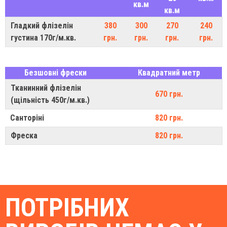
кв.м
кв.м
Гладкий флізелін
380
300
270
240
густина 170г/м.кв.
грн.
грн.
грн.
грн.
Безшовні фрески
Квадратний метр
Тканинний флізелін
670 грн.
(щільність 450г/м.кв.)
Санторіні
820 грн.
Фреска
820 грн.
ПОТРІБНИХ