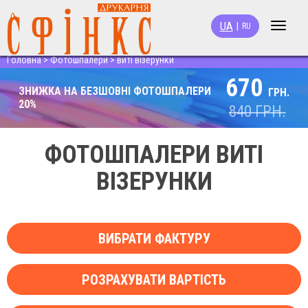
UA
|
RU
Toggle
navigat
Головна
>
Фотошпалери
>
виті візерунки
670
ЗНИЖКА НА БЕЗШОВНІ ФОТОШПАЛЕРИ
ГРН.
20%
840
ГРН.
ФОТОШПАЛЕРИ ВИТІ
ВІЗЕРУНКИ
ВИБРАТИ ФАКТУРУ
РОЗРАХУВАТИ ВАРТІСТЬ