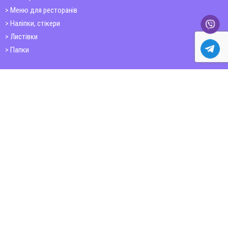
Меню для ресторанів
Наліпки, стікери
Листівки
Папки
Друк книг
Плакати
Пластикові картки
ШИРОКОФОРМАТНИЙ ДРУК
Друк на фотошпалерах