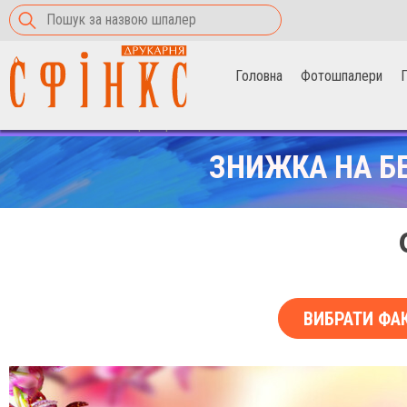
Головна
Фотошпалери
П
Головна
>
Фотошпалери
>
рожеві квіти
ЗНИЖКА НА Б
ВИБРАТИ ФА