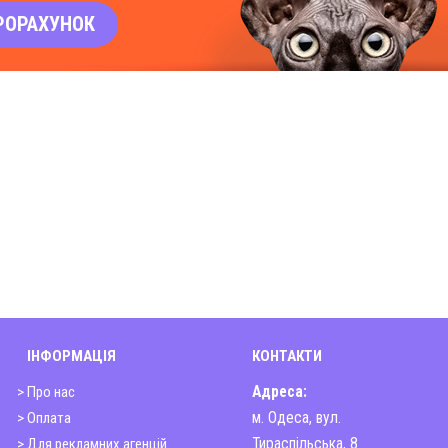
РОРАХУНОК
ІНФОРМАЦІЯ
КОНТАКТИ
> Про нас
Адреса:
> Оплата
м. Одеса, вул.
> Для рекламних агенцій
Тираспільська, 8