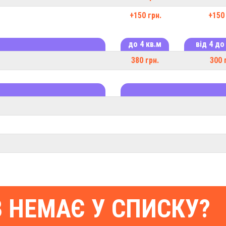
+150 грн.
+150 
до 4 кв.м
від 4 до
380 грн.
300 
В НЕМАЄ У СПИСКУ?