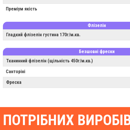
Преміум якість
Флізелін
Гладкий флізелін густина 170г/м.кв.
Безшовні фрески
Тканинний флізелін (щільність 450г/м.кв.)
Санторіні
Фреска
ПОТРІБНИХ ВИРОБІ