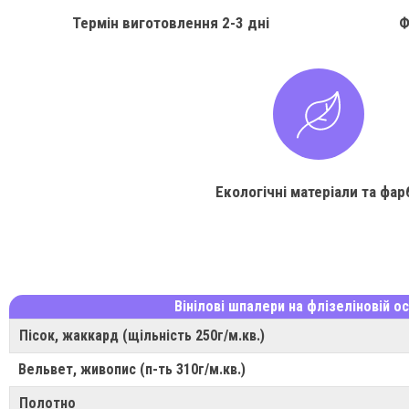
Термін виготовлення
2-3 дні
Ф
Екологічні матеріали та фар
Вінілові шпалери на флізеліновій ос
Пісок, жаккард (щільність 250г/м.кв.)
Вельвет, живопис (п-ть 310г/м.кв.)
Полотно