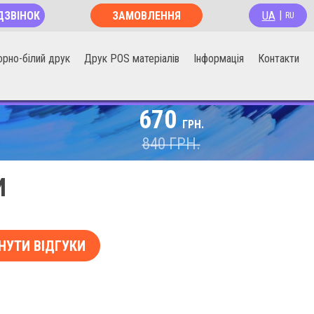
UA
ДЗВІНОК
ЗАМОВЛЕННЯ
|
RU
ОНЛАЙН
орно-білий друк
Друк POS матеріалів
Інформація
Контакти
670
ГРН.
840
ГРН.
И
НУТИ ВІДГУКИ