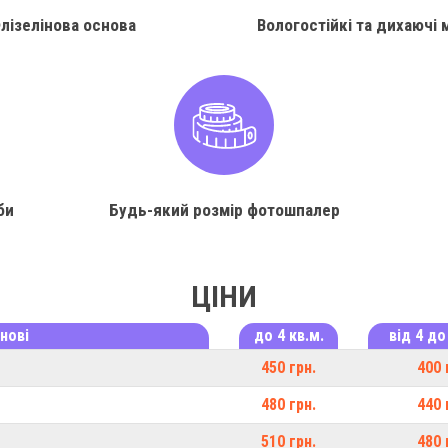
лізелінова основа
Вологостійкі та дихаючі 
би
Будь-який розмір фотошпалер
ЦІНИ
нові
до 4 кв.м.
від 4 до
450 грн.
400 
480 грн.
440 
510 грн.
480 