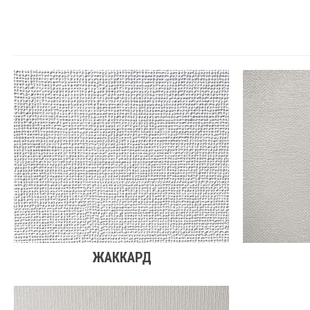
ЖАККАРД