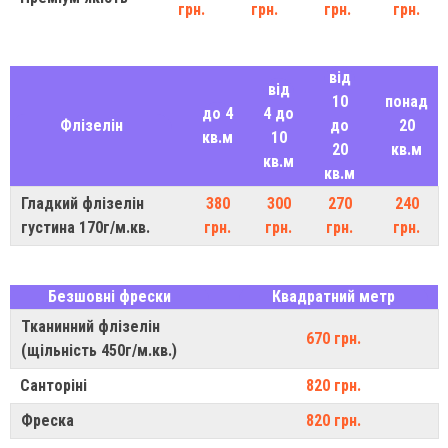
грн.
грн.
грн.
грн.
від
від
10
понад
до 4
4 до
Флізелін
до
20
кв.м
10
20
кв.м
кв.м
кв.м
Гладкий флізелін
380
300
270
240
густина 170г/м.кв.
грн.
грн.
грн.
грн.
Безшовні фрески
Квадратний метр
Тканинний флізелін
670 грн.
(щільність 450г/м.кв.)
Санторіні
820 грн.
Фреска
820 грн.