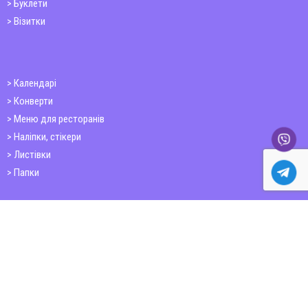
Буклети
Візитки
Календарі
Конверти
Меню для ресторанів
Наліпки, стікери
Листівки
Папки
Друк книг
Плакати
Пластикові картки