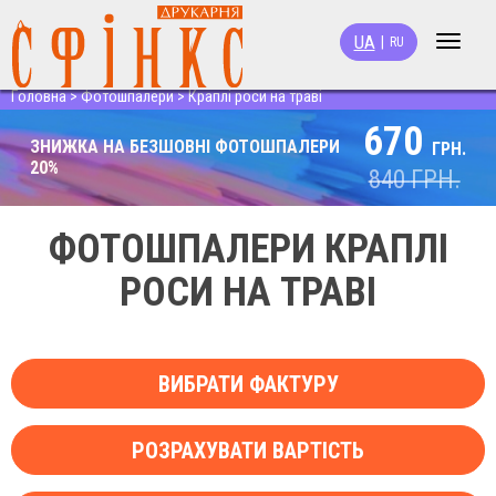
UA
|
RU
Toggle
navigat
Головна
>
Фотошпалери
>
Краплі роси на траві
670
ЗНИЖКА НА БЕЗШОВНІ ФОТОШПАЛЕРИ
ГРН.
20%
840
ГРН.
ФОТОШПАЛЕРИ КРАПЛІ
РОСИ НА ТРАВІ
ВИБРАТИ ФАКТУРУ
РОЗРАХУВАТИ ВАРТІСТЬ