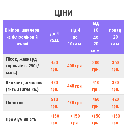
ЦІНИ
від
Вінілові шпалери
від 4
10
понад
до 4
на флізеліновій
до
до
20
кв.м.
основі
10кв.м.
20
кв.м.
кв.м.
Пісок, жаккард
450
380
360
(щільність 250г/
400 грн.
грн.
грн.
грн.
м.кв.)
Вельвет, живопис
480
410
380
440 грн.
(п-ть 310г/м.кв.)
грн.
грн.
грн.
510
460
420
Полотно
480 грн.
грн.
грн.
грн.
+150
+150
+150
+150
Преміум якість
грн.
грн.
грн.
грн.