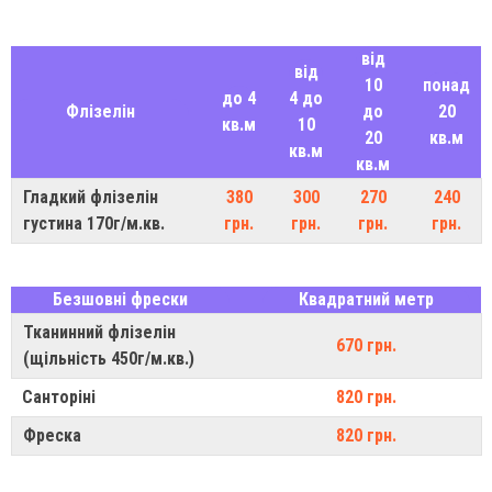
від
від
10
понад
до 4
4 до
Флізелін
до
20
кв.м
10
20
кв.м
кв.м
кв.м
Гладкий флізелін
380
300
270
240
густина 170г/м.кв.
грн.
грн.
грн.
грн.
Безшовні фрески
Квадратний метр
Тканинний флізелін
670 грн.
(щільність 450г/м.кв.)
Санторіні
820 грн.
Фреска
820 грн.