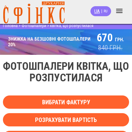
UA
|
RU
Toggle
navigat
Головна
>
Фотошпалери
>
квітка, що розпустилася
670
ЗНИЖКА НА БЕЗШОВНІ ФОТОШПАЛЕРИ
ГРН.
20%
840
ГРН.
ФОТОШПАЛЕРИ КВІТКА, ЩО
РОЗПУСТИЛАСЯ
ВИБРАТИ ФАКТУРУ
РОЗРАХУВАТИ ВАРТІСТЬ