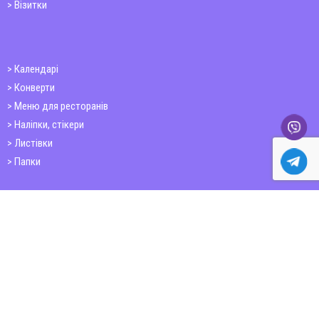
Візитки
Календарі
Конверти
Меню для ресторанів
Наліпки, стікери
Листівки
Папки
Друк книг
Плакати
Пластикові картки