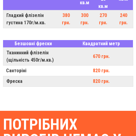
кв.м
кв.м
Гладкий флізелін
380
300
270
240
густина 170г/м.кв.
грн.
грн.
грн.
грн.
Безшовні фрески
Квадратний метр
Тканинний флізелін
670 грн.
(щільність 450г/м.кв.)
Санторіні
820 грн.
Фреска
820 грн.
ПОТРІБНИХ