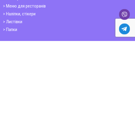
Меню для ресторанів
Наліпки, стікери
Листівки
Папки
Друк книг
Плакати
Пластикові картки
ШИРОКОФОРМАТНИЙ ДРУК
Друк на фотошпалерах