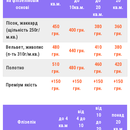
на флізеліновій
до
до
20
кв.м.
основі
10кв.м.
20
кв.м.
кв.м.
Пісок, жаккард
450
380
360
(щільність 250г/
400 грн.
грн.
грн.
грн.
м.кв.)
Вельвет, живопис
480
410
380
440 грн.
(п-ть 310г/м.кв.)
грн.
грн.
грн.
510
460
420
Полотно
480 грн.
грн.
грн.
грн.
+150
+150
+150
+150
Преміум якість
грн.
грн.
грн.
грн.
від
від
10
понад
до 4
4 до
Флізелін
до
20
кв.м
10
20
кв.м