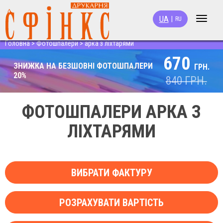
UA
|
RU
Toggle
navigat
Головна
>
Фотошпалери
>
арка з ліхтарями
670
ЗНИЖКА НА БЕЗШОВНІ ФОТОШПАЛЕРИ
ГРН.
20%
840
ГРН.
ФОТОШПАЛЕРИ АРКА З
ЛІХТАРЯМИ
ВИБРАТИ ФАКТУРУ
РОЗРАХУВАТИ ВАРТІСТЬ