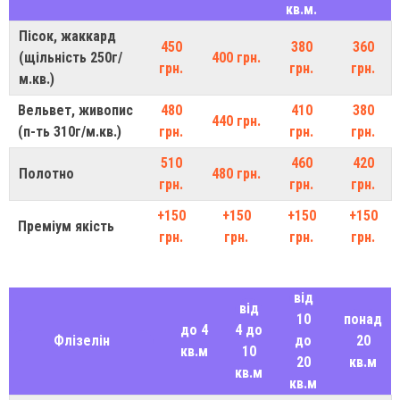
кв.м.
Пісок, жаккард
450
380
360
(щільність 250г/
400 грн.
грн.
грн.
грн.
м.кв.)
Вельвет, живопис
480
410
380
440 грн.
(п-ть 310г/м.кв.)
грн.
грн.
грн.
510
460
420
Полотно
480 грн.
грн.
грн.
грн.
+150
+150
+150
+150
Преміум якість
грн.
грн.
грн.
грн.
від
від
10
понад
до 4
4 до
Флізелін
до
20
кв.м
10
20
кв.м
кв.м
кв.м