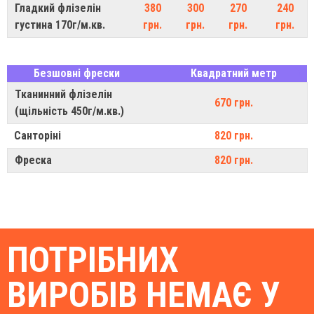
Гладкий флізелін
380
300
270
240
густина 170г/м.кв.
грн.
грн.
грн.
грн.
Безшовні фрески
Квадратний метр
Тканинний флізелін
670 грн.
(щільність 450г/м.кв.)
Санторіні
820 грн.
Фреска
820 грн.
ПОТРІБНИХ
ВИРОБІВ НЕМАЄ У