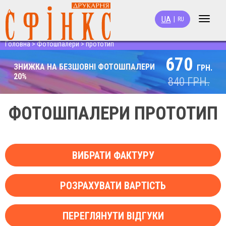
UA
|
RU
Toggle
navigat
Головна
>
Фотошпалери
>
прототип
670
ЗНИЖКА НА БЕЗШОВНІ ФОТОШПАЛЕРИ
ГРН.
20%
840
ГРН.
ФОТОШПАЛЕРИ ПРОТОТИП
ВИБРАТИ ФАКТУРУ
РОЗРАХУВАТИ ВАРТІСТЬ
ПЕРЕГЛЯНУТИ ВІДГУКИ