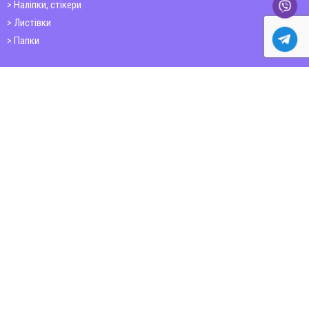
Наліпки, стікери
Листівки
Папки
Друк книг
Плакати
Пластикові картки
ШИРОКОФОРМАТНИЙ ДРУК
Друк на фотошпалерах
Полотно
Самоклеюча плівка