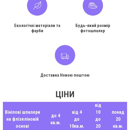
Екологічні матеріали та
Будь-який розмір
фарби
фотошпалер
Доставка Новою поштою
ЦІНИ
від
Вінілові шпалери
від 4
10
понад
до 4
на флізеліновій
до
до
20
кв.м.
основі
10кв.м.
20
кв.м.