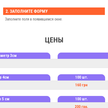
Эстетичность: Красивые и информативные этике
вашего бренда.
2. ЗАПОЛНИТЕ ФОРМУ
Быстрое изготовление: Мы можем напечатать ваш
Заполните поля в появившемся окне.
Закажите печать этикеток в «Сфинкс» уже сегод
ЦЕНЫ
аметр 3см
р 4см
100 шт.
160 грн
 5 см
100 шт.
200 грн.