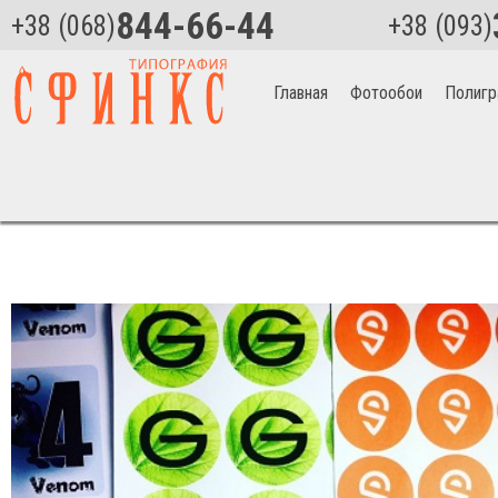
844-66-44
+38 (068)
+38 (093)
Главная
Фотообои
Полигр
Главная
>
Полиграфия
>
Печать этикеток в Умани