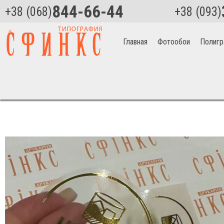
844-66-44
+38 (068)
+38 (093)
Главная
Фотообои
Полигр
Главная
>
Полиграфия
>
Наклейки, стикеры в Киеве