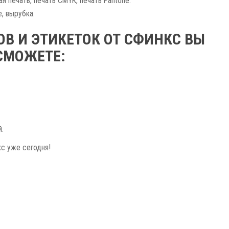
я печать, печать CMYK, печать Pantone.
, вырубка.
В И ЭТИКЕТОК ОТ СФИНКС ВЫ
СМОЖЕТЕ:
.
кс уже сегодня!