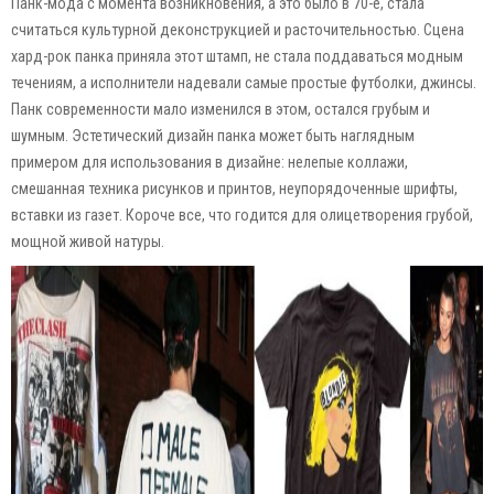
Панк-мода с момента возникновения, а это было в 70-е, стала
считаться культурной деконструкцией и расточительностью. Сцена
хард-рок панка приняла этот штамп, не стала поддаваться модным
течениям, а исполнители надевали самые простые футболки, джинсы.
Панк современности мало изменился в этом, остался грубым и
шумным. Эстетический дизайн панка может быть наглядным
примером для использования в дизайне: нелепые коллажи,
смешанная техника рисунков и принтов, неупорядоченные шрифты,
вставки из газет. Короче все, что годится для олицетворения грубой,
мощной живой натуры.