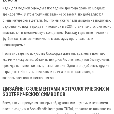
Идеи для модной одежды в последние три года брали из модных
трендов 90-х. В этом году направление остается, но добавляются
очень интересные детали. То, что мы уже успели увидеть на подиумах,
однозначно подтверждает – новинок в 2023 г станет много, они тесно
вплетаются в тематическую концепцию. Нас ждут цветные печати на
футболках, фантастические, по максимуму оригинальные и
неповторимые.
Пусть словарь по искусству Оксфорда дает определение понятию
«китч» – «искусство, объекты или дизайн, считающиеся безвкусицей,
чрез чур сентиментальные, вызывающие. Одни его одобряют, другие
отрицают». Но стиль прижился и китч уже не отталкивает, а
завоевывает новых поклонников.
ДИЗАЙНЫ С ЭЛЕМЕНТАМИ АСТРОЛОГИЧЕСКИХ И
ЭЗОТЕРИЧЕСКИХ СИМВОЛОВ
Всем, кто интересуется эзотерикой, духовными науками и течениями,
плотно «сидит» в SocialMedia Instagram, TikTok, то часто наталкивается