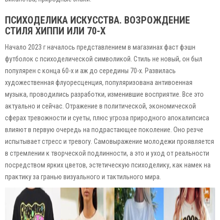
ПСИХОДЕЛИКА ИСКУССТВА. ВОЗРОЖДЕНИЕ
СТИЛЯ ХИППИ ИЛИ 70-Х
Начало 2023 г началось представлением в магазинах фаст фэшн
футболок с психоделической символикой. Стиль не новый, он был
популярен с конца 60-х и аж до середины 70-х. Развилась
художественная флуоресценция, популяризована антивоенная
музыка, проводились разработки, изменившие восприятие. Все это
актуально и сейчас. Отражение в политической, экономической
сферах тревожности и суеты, плюс угроза природного апокалипсиса
влияют в первую очередь на подрастающее поколение. Оно резче
испытывает стресс и тревогу. Самовыражение молодежи проявляется
в стремлении к творческой подлинности, а это и уход от реальности
посредством ярких цветов, эстетическую психоделику, как намек на
практику за гранью визуального и тактильного мира.