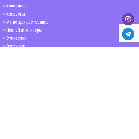
Календари
Конверты
Меню для ресторанов
Наклейки, стикеры
Стикерпак
Открытки
Папки
Печать книг
Плакаты
Пластиковые карточки