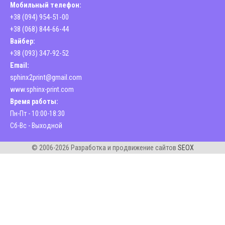
Мобильный телефон:
+38 (094) 954-51-00
+38 (068) 844-66-44
Вайбер:
+38 (093) 347-92-52
Email:
sphinx2print@gmail.com
www.sphinx-print.com
Время работы:
Пн-Пт - 10:00-18:30
Сб-Вс - Выходной
© 2006-2026 Разработка и продвижение сайтов
SEOX