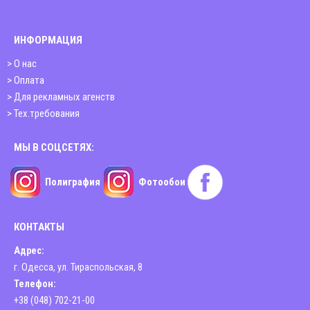
Киев
ИНФОРМАЦИЯ
Винница
> О нас
Днепр
> Оплата
Житомир
> Для рекламных агенств
> Тех.требования
Запорожье
Львов
МЫ В СОЦСЕТЯХ:
Николаев
Полиграфия
Фотообои
Полтава
Харьков
КОНТАКТЫ
Чернигов
Адрес:
г. Одесса, ул. Тираспольская, 8
Телефон:
+38 (048) 702-21-00