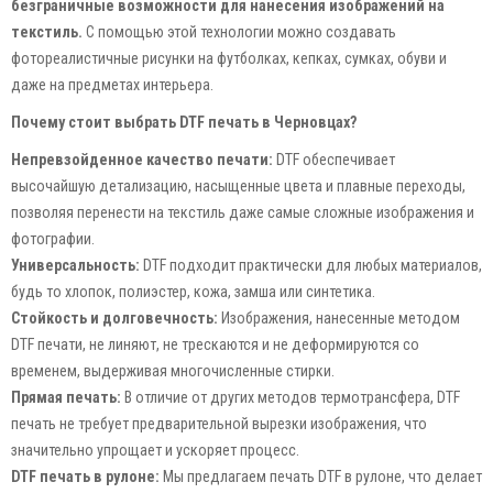
безграничные возможности для нанесения изображений на
текстиль.
С помощью этой технологии можно создавать
фотореалистичные рисунки на футболках, кепках, сумках, обуви и
даже на предметах интерьера.
Почему стоит выбрать DTF печать в Черновцах?
Непревзойденное качество печати:
DTF обеспечивает
высочайшую детализацию, насыщенные цвета и плавные переходы,
позволяя перенести на текстиль даже самые сложные изображения и
фотографии.
Универсальность:
DTF подходит практически для любых материалов,
будь то хлопок, полиэстер, кожа, замша или синтетика.
Стойкость и долговечность:
Изображения, нанесенные методом
DTF печати, не линяют, не трескаются и не деформируются со
временем, выдерживая многочисленные стирки.
Прямая печать:
В отличие от других методов термотрансфера, DTF
печать не требует предварительной вырезки изображения, что
значительно упрощает и ускоряет процесс.
DTF печать в рулоне:
Мы предлагаем печать DTF в рулоне, что делает