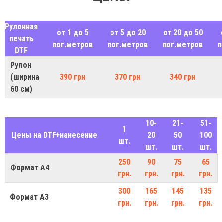
Рулонная
от 1 до 5
от 5 до 20
от 20 до 50
печать
пог.метров
пог.метров
пог.метров
п
DTF
Рулон
(ширина
390 грн
370 грн
340 грн
60 см)
10-
21-
51-
1
Цены на DTF+нанесение
20
50
100
шт.
шт.
шт.
шт.
250
90
75
65
Формат А4
грн.
грн.
грн.
грн.
300
165
145
135
Формат А3
грн.
грн.
грн.
грн.