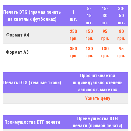
5-
15-
30-
Печать DTG (прямая печать
1
15
30
50
на светлых футболках)
шт.
шт.
шт.
шт.
250
150
95
80
Формат А4
грн.
грн.
грн.
грн.
350
180
130
95
Формат А3
грн.
грн.
грн.
грн.
Просчитывается
Печать DTG (темные ткани)
индивидуально степень
заливок в макетах
Узнать цену
Преимущества DTG
Преимущества DTF печати
печати (прямой печати)