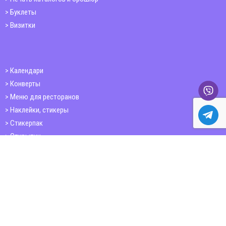
Буклеты
Визитки
Календари
Конверты
Меню для ресторанов
Наклейки, стикеры
Стикерпак
Открытки
Папки
Печать книг
Плакаты
Пластиковые карточки