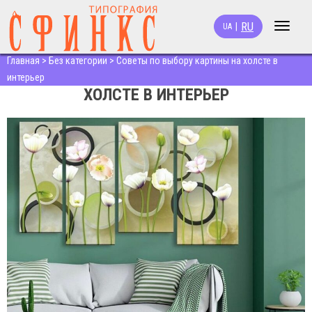
RU
|
UA
Toggle
navigat
Главная
>
Без категории
>
Советы по выбору картины на холсте в
СОВЕТЫ ПО ВЫБОРУ КАРТИНЫ НА
интерьер
ХОЛСТЕ В ИНТЕРЬЕР