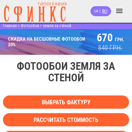
RU
|
UA
Toggle
navigat
Главная
>
Фотообои
>
земля за стеной
670
СКИДКА НА БЕСШОВНЫЕ ФОТООБОИ
ГРН.
20%
840
ГРН.
ФОТООБОИ ЗЕМЛЯ ЗА
СТЕНОЙ
ВЫБРАТЬ ФАКТУРУ
РАССЧИТАТЬ СТОИМОСТЬ