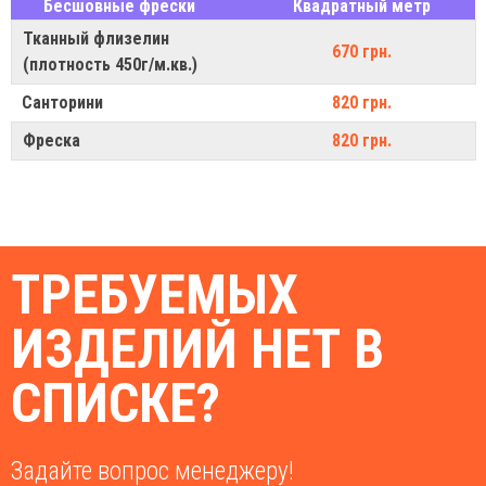
Бесшовные фрески
Квадратный метр
Тканный флизелин
670 грн.
(плотность 450г/м.кв.)
Санторини
820 грн.
Фреска
820 грн.
ТРЕБУЕМЫХ
ИЗДЕЛИЙ НЕТ В
СПИСКЕ?
Задайте вопрос менеджеру!