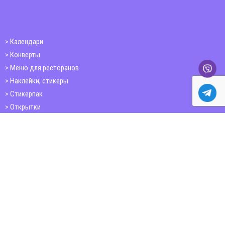
Календари
Конверты
Меню для ресторанов
Наклейки, стикеры
Стикерпак
Открытки
Папки
Печать книг
Плакаты
Пластиковые карточки