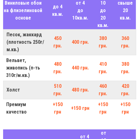
Виниловые обои
от 4
10
свыше
до 4
на флизелиновой
до
до
20
кв.м.
основе
10кв.м.
20
кв.м.
кв.м.
Песок, жаккард
450
380
360
(плотность 250г/
400 грн.
грн.
грн.
грн.
м.кв.)
Вельвет,
480
410
380
живопись (п-ть
440 грн.
грн.
грн.
грн.
310г/м.кв.)
510
460
420
Холст
480 грн.
грн.
грн.
грн.
Премиум
+150
+150
+150
+150 грн
качество
грн
грн
грн
от
от 4