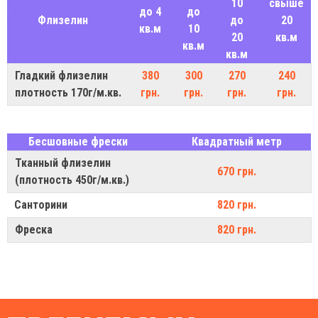
10
свыше
до 4
до
Флизелин
до
20
кв.м
10
20
кв.м
кв.м
кв.м
Гладкий флизелин
380
300
270
240
плотность 170г/м.кв.
грн.
грн.
грн.
грн.
Бесшовные фрески
Квадратный метр
Тканный флизелин
670 грн.
(плотность 450г/м.кв.)
Санторини
820 грн.
Фреска
820 грн.