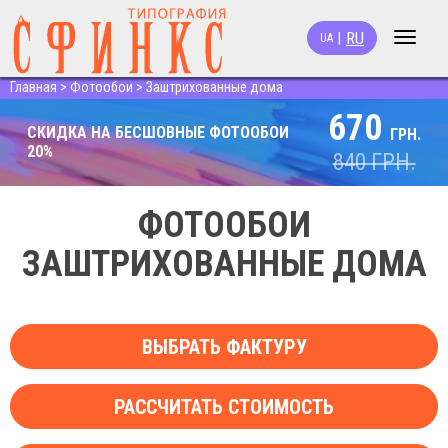
RU
|
UA
Toggle
navigat
Главная
>
Фотообои
>
Заштрихованные дома
670
СКИДКА НА БЕСШОВНЫЕ ФОТООБОИ
ГРН.
20%
840
ГРН.
ФОТООБОИ
ЗАШТРИХОВАННЫЕ ДОМА
ВЫБРАТЬ ФАКТУРУ
РАССЧИТАТЬ СТОИМОСТЬ