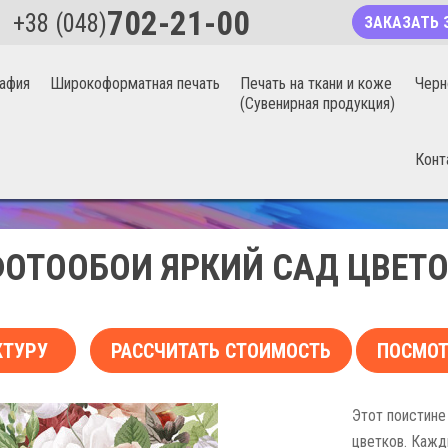
702-21-00
+38 (048)
ЗАКАЗАТЬ 
афия
Широкоформатная печать
Печать на ткани и коже
Черн
(Сувенирная продукция)
Конт
БЕСШОВНЫЕ ФОТООБОИ 20%
ОТООБОИ ЯРКИЙ САД ЦВЕТ
КТУРУ
РАССЧИТАТЬ СТОИМОСТЬ
ПОСМОТ
Этот поистине
цветков. Кажд