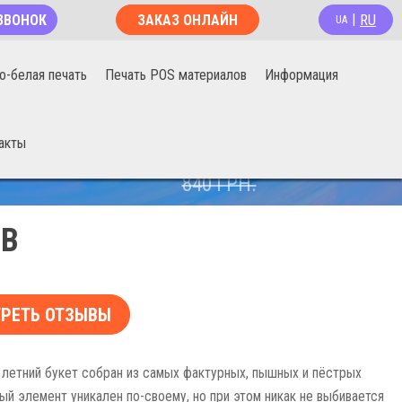
RU
ЗВОНОК
ЗАКАЗ ОНЛАЙН
|
UA
о-белая печать
Печать POS материалов
Информация
акты
670
ГРН.
840
ГРН.
ОВ
РЕТЬ ОТЗЫВЫ
 летний букет собран из самых фактурных, пышных и пёстрых
ый элемент уникален по-своему, но при этом никак не выбивается