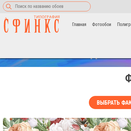
Главная
Фотообои
Полигр
Главная
>
Фотообои
>
Яркий сад цветов
СКИДКА НА 
Ф
ВЫБРАТЬ ФА