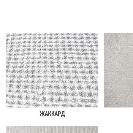
ЖАККАРД