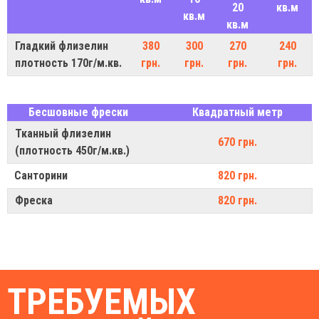
20
кв.м
кв.м
кв.м
Гладкий флизелин
380
300
270
240
плотность 170г/м.кв.
грн.
грн.
грн.
грн.
Бесшовные фрески
Квадратный метр
Тканный флизелин
670 грн.
(плотность 450г/м.кв.)
Санторини
820 грн.
Фреска
820 грн.
ТРЕБУЕМЫХ