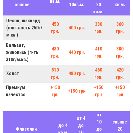
кв.м.
основе
10кв.м.
20
кв.м.
кв.м.
Песок, жаккард
450
380
360
(плотность 250г/
400 грн.
грн.
грн.
грн.
м.кв.)
Вельвет,
480
410
380
живопись (п-ть
440 грн.
грн.
грн.
грн.
310г/м.кв.)
510
460
420
Холст
480 грн.
грн.
грн.
грн.
Премиум
+150
+150
+150
+150 грн
качество
грн
грн
грн
от
от 4
10
свыше
до 4
до
Флизелин
до
20
кв.м
10