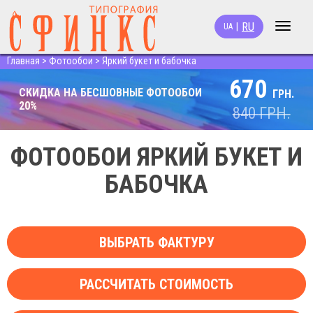
RU
|
UA
Toggle
navigat
Главная
>
Фотообои
>
Яркий букет и бабочка
670
СКИДКА НА БЕСШОВНЫЕ ФОТООБОИ
ГРН.
20%
840
ГРН.
ФОТООБОИ ЯРКИЙ БУКЕТ И
БАБОЧКА
ВЫБРАТЬ ФАКТУРУ
РАССЧИТАТЬ СТОИМОСТЬ