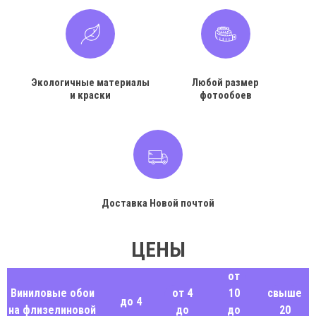
Экологичные материалы
Любой размер
и краски
фотообоев
Доставка Новой почтой
ЦЕНЫ
от
Виниловые обои
от 4
10
свыше
до 4
на флизелиновой
до
до
20