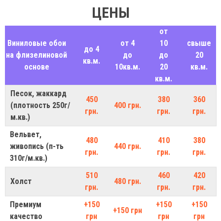
ЦЕНЫ
от
Виниловые обои
от 4
10
свыше
до 4
на флизелиновой
до
до
20
кв.м.
основе
10кв.м.
20
кв.м.
кв.м.
Песок, жаккард
450
380
360
(плотность 250г/
400 грн.
грн.
грн.
грн.
м.кв.)
Вельвет,
480
410
380
живопись (п-ть
440 грн.
грн.
грн.
грн.
310г/м.кв.)
510
460
420
Холст
480 грн.
грн.
грн.
грн.
Премиум
+150
+150
+150
+150 грн
качество
грн
грн
грн