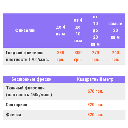
от
от 4
10
свыше
до 4
до
Флизелин
до
20
кв.м
10
20
кв.м
кв.м
кв.м
Гладкий флизелин
380
300
270
240
плотность 170г/м.кв.
грн.
грн.
грн.
грн.
Бесшовные фрески
Квадратный метр
Тканный флизелин
670 грн.
(плотность 450г/м.кв.)
Санторини
820 грн.
Фреска
820 грн.