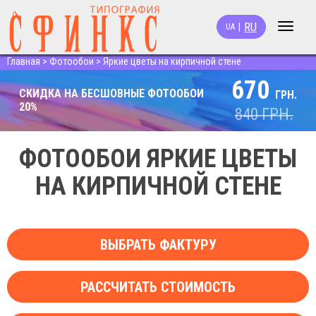
RU
|
UA
Toggle
navigat
Главная
>
Фотообои
>
Яркие цветы на кирпичной стене
670
СКИДКА НА БЕСШОВНЫЕ ФОТООБОИ
ГРН.
20%
840
ГРН.
ФОТООБОИ ЯРКИЕ ЦВЕТЫ
НА КИРПИЧНОЙ СТЕНЕ
ВЫБРАТЬ ФАКТУРУ
РАССЧИТАТЬ СТОИМОСТЬ