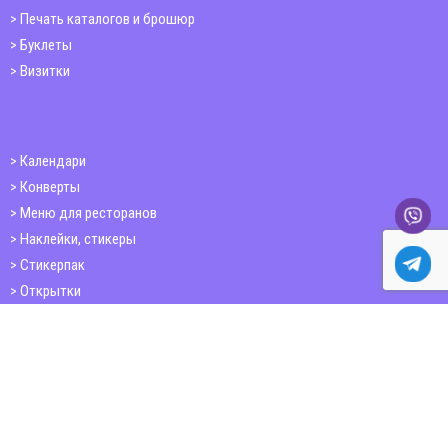
Печать каталогов и брошюр
Буклеты
Визитки
Календари
Конверты
Меню для ресторанов
Наклейки, стикеры
Стикерпак
Открытки
Папки
Печать книг
Плакаты