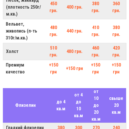
Песок, жаккард
450
380
360
(плотность 250г/
400 грн.
грн.
грн.
грн.
м.кв.)
Вельвет,
480
410
380
живопись (п-ть
440 грн.
грн.
грн.
грн.
310г/м.кв.)
510
460
420
Холст
480 грн.
грн.
грн.
грн.
Премиум
+150
+150
+150
+150 грн
качество
грн
грн
грн
от
от 4
10
свыше
до 4
до
Флизелин
до
20
кв.м
10
20
кв.м
кв.м
кв.м
Гладкий флизелин
380
300
270
240