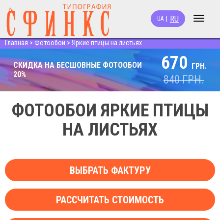
RU
|
UA
Toggle
navigat
Главная
>
Фотообои
>
Яркие птицы на листьях
670
СКИДКА НА БЕСШОВНЫЕ ФОТООБОИ
ГРН.
20%
840
ГРН.
ФОТООБОИ ЯРКИЕ ПТИЦЫ
НА ЛИСТЬЯХ
ВЫБРАТЬ ФАКТУРУ
РАССЧИТАТЬ СТОИМОСТЬ