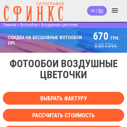
RU
|
UA
Toggle
navigat
Главная
>
Фотообои
>
Воздушные цветочки
670
СКИДКА НА БЕСШОВНЫЕ ФОТООБОИ
ГРН.
20%
840
ГРН.
ФОТООБОИ ВОЗДУШНЫЕ
ЦВЕТОЧКИ
ВЫБРАТЬ ФАКТУРУ
РАССЧИТАТЬ СТОИМОСТЬ