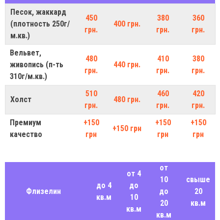
Песок, жаккард
450
380
360
(плотность 250г/
400 грн.
грн.
грн.
грн.
м.кв.)
Вельвет,
480
410
380
живопись (п-ть
440 грн.
грн.
грн.
грн.
310г/м.кв.)
510
460
420
Холст
480 грн.
грн.
грн.
грн.
Премиум
+150
+150
+150
+150 грн
качество
грн
грн
грн
от
от 4
10
свыше
до 4
до
Флизелин
до
20
кв.м
10
20
кв.м
кв.м
кв.м