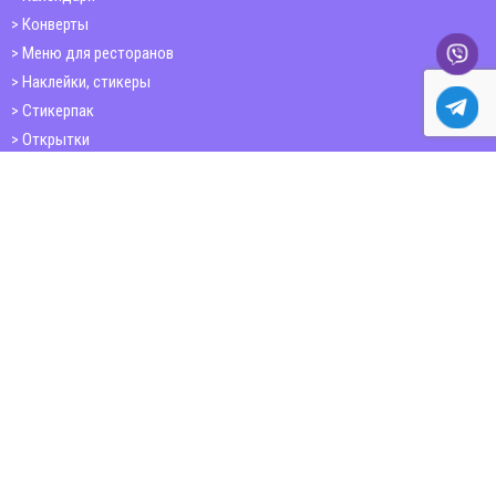
Конверты
Меню для ресторанов
Наклейки, стикеры
Стикерпак
Открытки
Папки
Печать книг
Плакаты
Пластиковые карточки