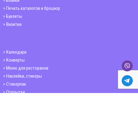
Бланки
Печать каталогов и брошюр
Буклеты
Визитки
Календари
Конверты
Меню для ресторанов
Наклейки, стикеры
Стикерпак
Открытки
Папки
Печать книг
Плакаты