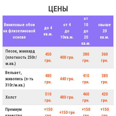
ЦЕНЫ
от
Виниловые обои
от 4
10
свыше
до 4
на флизелиновой
до
до
20
кв.м.
основе
10кв.м.
20
кв.м.
кв.м.
Песок, жаккард
450
380
360
(плотность 250г/
400 грн.
грн.
грн.
грн.
м.кв.)
Вельвет,
480
410
380
живопись (п-ть
440 грн.
грн.
грн.
грн.
310г/м.кв.)
510
460
420
Холст
480 грн.
грн.
грн.
грн.
Премиум
+150
+150
+150
+150 грн
качество
грн
грн
грн