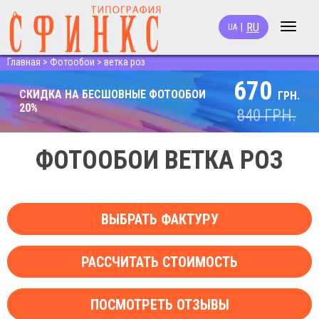
RU
|
UA
Toggle
navigat
Главная
>
Фотообои
>
ветка роз
670
СКИДКА НА БЕСШОВНЫЕ ФОТООБОИ
ГРН.
20%
840
ГРН.
ФОТООБОИ ВЕТКА РОЗ
ВЫБРАТЬ ФАКТУРУ
РАССЧИТАТЬ СТОИМОСТЬ
ПОСМОТРЕТЬ ОТЗЫВЫ