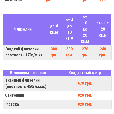
от
от 4
10
свыше
до 4
до
Флизелин
до
20
кв.м
10
20
кв.м
кв.м
кв.м
Гладкий флизелин
380
300
270
240
плотность 170г/м.кв.
грн.
грн.
грн.
грн.
Бесшовные фрески
Квадратный метр
Тканный флизелин
670 грн.
(плотность 450г/м.кв.)
Санторини
820 грн.
Фреска
820 грн.