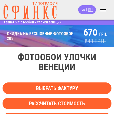
RU
|
UA
Toggle
navigat
Главная
>
Фотообои
>
улочки венеции
670
СКИДКА НА БЕСШОВНЫЕ ФОТООБОИ
ГРН.
20%
840
ГРН.
ФОТООБОИ УЛОЧКИ
ВЕНЕЦИИ
ВЫБРАТЬ ФАКТУРУ
РАССЧИТАТЬ СТОИМОСТЬ