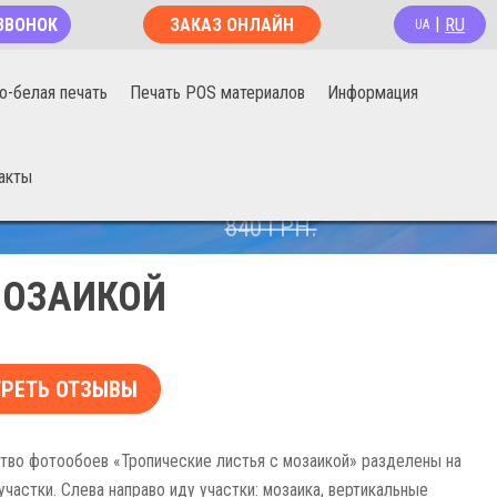
RU
ЗВОНОК
ЗАКАЗ ОНЛАЙН
|
UA
о-белая печать
Печать POS материалов
Информация
акты
670
ГРН.
840
ГРН.
МОЗАИКОЙ
РЕТЬ ОТЗЫВЫ
тво фотообоев «Тропические листья с мозаикой» разделены на
участки. Слева направо иду участки: мозаика, вертикальные