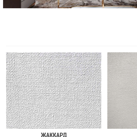
ЖАККАРД