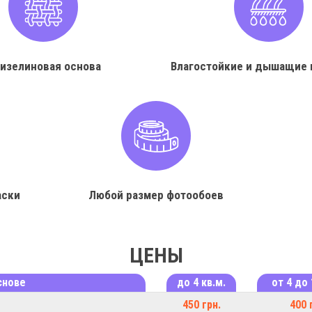
изелиновая основа
Влагостойкие и дышащие 
аски
Любой размер фотообоев
ЦЕНЫ
снове
до 4 кв.м.
от 4 до 
450 грн.
400 