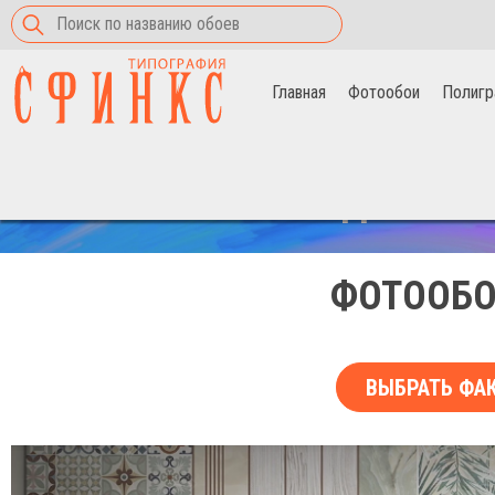
Главная
Фотообои
Полигр
Главная
>
Фотообои
>
тропические листья с мозаикой
СКИДКА НА 
ФОТООБО
ВЫБРАТЬ ФА