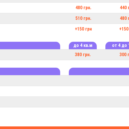
480 грн.
440 
510 грн.
480 
+150 грн
+150
до 4 кв.м
от 4 до 
380 грн.
300 