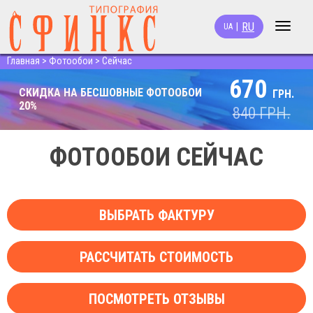
RU
|
UA
Toggle
navigat
Главная
>
Фотообои
>
Сейчас
670
СКИДКА НА БЕСШОВНЫЕ ФОТООБОИ
ГРН.
20%
840
ГРН.
ФОТООБОИ СЕЙЧАС
ВЫБРАТЬ ФАКТУРУ
РАССЧИТАТЬ СТОИМОСТЬ
ПОСМОТРЕТЬ ОТЗЫВЫ