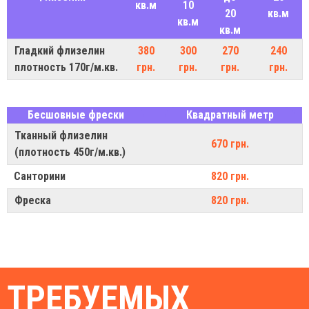
кв.м
10
20
кв.м
кв.м
кв.м
Гладкий флизелин
380
300
270
240
плотность 170г/м.кв.
грн.
грн.
грн.
грн.
Бесшовные фрески
Квадратный метр
Тканный флизелин
670 грн.
(плотность 450г/м.кв.)
Санторини
820 грн.
Фреска
820 грн.
ТРЕБУЕМЫХ