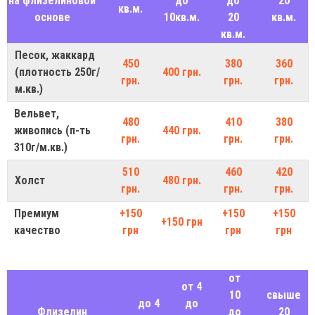
на флизелиновой
до
до
20
кв.м.
основе
10кв.м.
20
кв.м.
кв.м.
Песок, жаккард
450
380
360
(плотность 250г/
400 грн.
грн.
грн.
грн.
м.кв.)
Вельвет,
480
410
380
живопись (п-ть
440 грн.
грн.
грн.
грн.
310г/м.кв.)
510
460
420
Холст
480 грн.
грн.
грн.
грн.
Премиум
+150
+150
+150
+150 грн
качество
грн
грн
грн
от
от 4
10
свыше
до 4
до
Флизелин
до
20