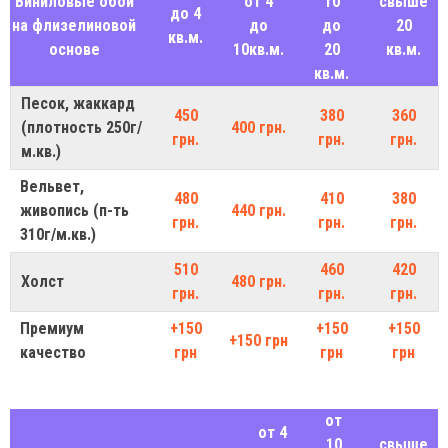
Виниловые обои
от 4
10
свыше
до 4
на флизелиновой
до
до
20
кв.м.
основе
10кв.м.
20
кв.м.
кв.м.
Песок, жаккард
450
380
360
(плотность 250г/
400 грн.
грн.
грн.
грн.
м.кв.)
Вельвет,
480
410
380
живопись (п-ть
440 грн.
грн.
грн.
грн.
310г/м.кв.)
510
460
420
Холст
480 грн.
грн.
грн.
грн.
Премиум
+150
+150
+150
+150 грн
качество
грн
грн
грн
от
от 4
10
свыше