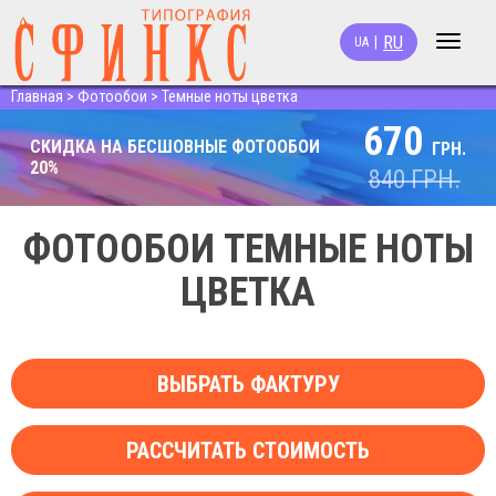
RU
|
UA
Toggle
navigat
Главная
>
Фотообои
>
Темные ноты цветка
670
СКИДКА НА БЕСШОВНЫЕ ФОТООБОИ
ГРН.
20%
840
ГРН.
ФОТООБОИ ТЕМНЫЕ НОТЫ
ЦВЕТКА
ВЫБРАТЬ ФАКТУРУ
РАССЧИТАТЬ СТОИМОСТЬ