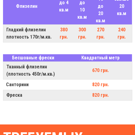
до 4
до
Флизелин
до
20
кв.м
10
20
кв.м
кв.м
кв.м
Гладкий флизелин
380
300
270
240
плотность 170г/м.кв.
грн.
грн.
грн.
грн.
Бесшовные фрески
Квадратный метр
Тканный флизелин
670 грн.
(плотность 450г/м.кв.)
Санторини
820 грн.
Фреска
820 грн.