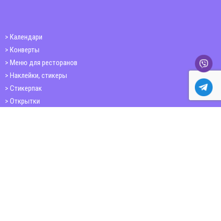
Календари
Конверты
Меню для ресторанов
Наклейки, стикеры
Стикерпак
Открытки
Папки
Печать книг
Плакаты
Пластиковые карточки