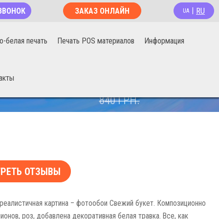
RU
ЗВОНОК
ЗАКАЗ ОНЛАЙН
|
UA
о-белая печать
Печать POS материалов
Информация
акты
670
ГРН.
840
ГРН.
РЕТЬ ОТЗЫВЫ
еалистичная картина – фотообои Свежий букет. Композиционно
ионов, роз, добавлена декоративная белая травка. Все, как