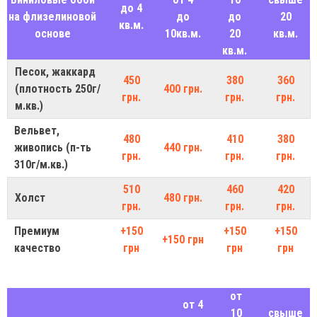
до 4
на флизелиновой
до
до
20
кв.м.
основе
10кв.м.
20
кв.м.
кв.м.
Песок, жаккард
450
380
360
(плотность 250г/
400 грн.
грн.
грн.
грн.
м.кв.)
Вельвет,
480
410
380
живопись (п-ть
440 грн.
грн.
грн.
грн.
310г/м.кв.)
510
460
420
Холст
480 грн.
грн.
грн.
грн.
Премиум
+150
+150
+150
+150 грн
качество
грн
грн
грн
от
от 4
10
свыше