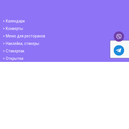
Календари
Конверты
Меню для ресторанов
Наклейки, стикеры
Стикерпак
Открытки
Папки
Печать книг
Плакаты
Пластиковые карточки