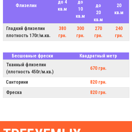
до 4
до
Флизелин
до
20
кв.м
10
20
кв.м
кв.м
кв.м
Гладкий флизелин
380
300
270
240
плотность 170г/м.кв.
грн.
грн.
грн.
грн.
Бесшовные фрески
Квадратный метр
Тканный флизелин
670 грн.
(плотность 450г/м.кв.)
Санторини
820 грн.
Фреска
820 грн.