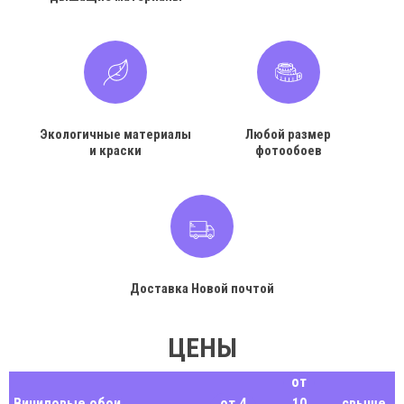
Экологичные материалы
Любой размер
и краски
фотообоев
Доставка Новой почтой
ЦЕНЫ
от
Виниловые обои
от 4
10
свыше