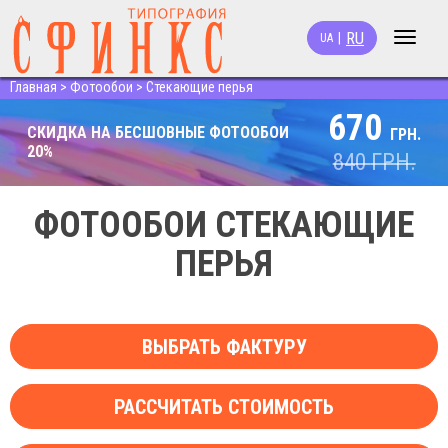
RU
|
UA
Toggle
navigat
Главная
>
Фотообои
>
Стекающие перья
670
СКИДКА НА БЕСШОВНЫЕ ФОТООБОИ
ГРН.
20%
840
ГРН.
ФОТООБОИ СТЕКАЮЩИЕ
ПЕРЬЯ
ВЫБРАТЬ ФАКТУРУ
РАССЧИТАТЬ СТОИМОСТЬ