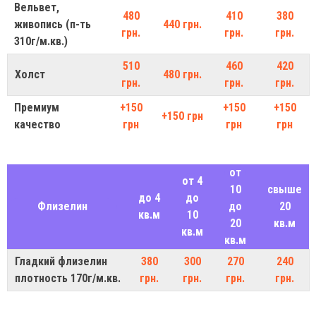
Вельвет,
480
410
380
живопись (п-ть
440 грн.
грн.
грн.
грн.
310г/м.кв.)
510
460
420
Холст
480 грн.
грн.
грн.
грн.
Премиум
+150
+150
+150
+150 грн
качество
грн
грн
грн
от
от 4
10
свыше
до 4
до
Флизелин
до
20
кв.м
10
20
кв.м
кв.м
кв.м
Гладкий флизелин
380
300
270
240
плотность 170г/м.кв.
грн.
грн.
грн.
грн.