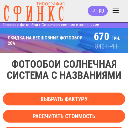
RU
|
UA
Toggle
navigat
Главная
>
Фотообои
>
Солнечная система с названиями
670
СКИДКА НА БЕСШОВНЫЕ ФОТООБОИ
ГРН.
20%
840
ГРН.
ФОТООБОИ СОЛНЕЧНАЯ
СИСТЕМА С НАЗВАНИЯМИ
ВЫБРАТЬ ФАКТУРУ
РАССЧИТАТЬ СТОИМОСТЬ