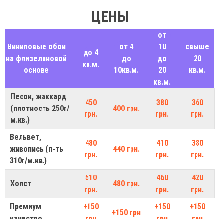
ЦЕНЫ
от
Виниловые обои
от 4
10
свыше
до 4
на флизелиновой
до
до
20
кв.м.
основе
10кв.м.
20
кв.м.
кв.м.
Песок, жаккард
450
380
360
(плотность 250г/
400 грн.
грн.
грн.
грн.
м.кв.)
Вельвет,
480
410
380
живопись (п-ть
440 грн.
грн.
грн.
грн.
310г/м.кв.)
510
460
420
Холст
480 грн.
грн.
грн.
грн.
Премиум
+150
+150
+150
+150 грн
качество
грн
грн
грн