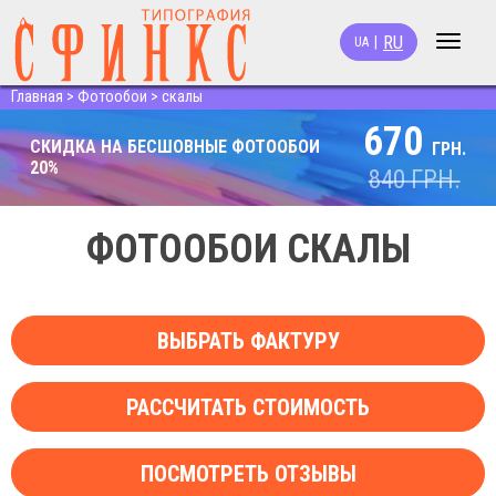
RU
|
UA
Toggle
navigat
Главная
>
Фотообои
>
скалы
670
СКИДКА НА БЕСШОВНЫЕ ФОТООБОИ
ГРН.
20%
840
ГРН.
ФОТООБОИ СКАЛЫ
ВЫБРАТЬ ФАКТУРУ
РАССЧИТАТЬ СТОИМОСТЬ
ПОСМОТРЕТЬ ОТЗЫВЫ