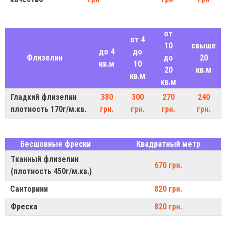
от
от 4
10
свыше
до 4
до
Флизелин
до
20
кв.м
10
20
кв.м
кв.м
кв.м
Гладкий флизелин
380
300
270
240
плотность 170г/м.кв.
грн.
грн.
грн.
грн.
Бесшовные фрески
Квадратный метр
Тканный флизелин
670 грн.
(плотность 450г/м.кв.)
Санторини
820 грн.
Фреска
820 грн.