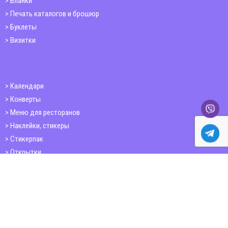
Бланки
Печать каталогов и брошюр
Буклеты
Визитки
Календари
Конверты
Меню для ресторанов
Наклейки, стикеры
Стикерпак
Открытки
Папки
Печать книг
Плакаты