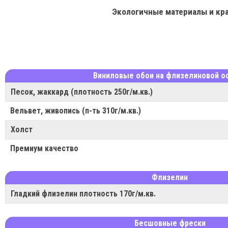
Экологичные материалы и кр
Виниловые обои на флизелиновой о
Песок, жаккард (плотность 250г/м.кв.)
Вельвет, живопись (п-ть 310г/м.кв.)
Холст
Премиум качество
Флизелин
Гладкий флизелин плотность 170г/м.кв.
Бесшовные фрески