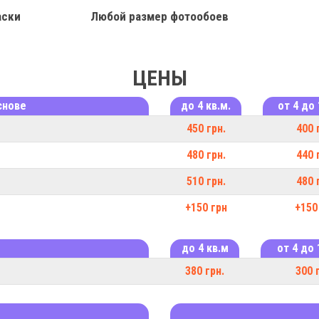
аски
Любой размер фотообоев
ЦЕНЫ
снове
до 4 кв.м.
от 4 до 
450 грн.
400 
480 грн.
440 
510 грн.
480 
+150 грн
+150
до 4 кв.м
от 4 до 
380 грн.
300 