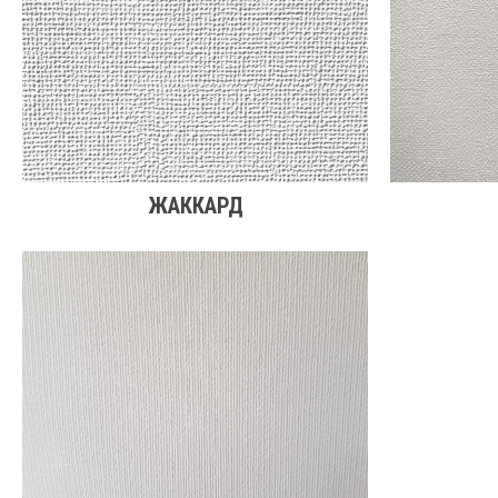
ЖАККАРД