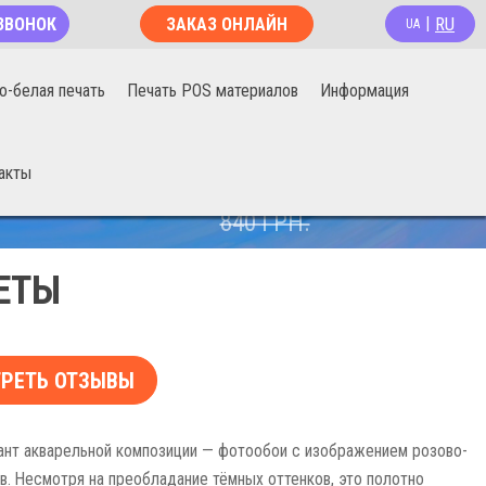
RU
ЗВОНОК
ЗАКАЗ ОНЛАЙН
|
UA
о-белая печать
Печать POS материалов
Информация
акты
670
ГРН.
840
ГРН.
ЕТЫ
РЕТЬ ОТЗЫВЫ
ант акварельной композиции — фотообои с изображением розово-
в. Несмотря на преобладание тёмных оттенков, это полотно