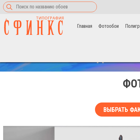
Главная
Фотообои
Полигр
Главная
>
Фотообои
>
розово-черные цветы
СКИДКА НА 
ФО
ВЫБРАТЬ ФА