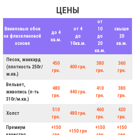
ЦЕНЫ
от
Виниловые обои
от 4
10
свыше
до 4
на флизелиновой
до
до
20
кв.м.
основе
10кв.м.
20
кв.м.
кв.м.
Песок, жаккард
450
380
360
(плотность 250г/
400 грн.
грн.
грн.
грн.
м.кв.)
Вельвет,
480
410
380
живопись (п-ть
440 грн.
грн.
грн.
грн.
310г/м.кв.)
510
460
420
Холст
480 грн.
грн.
грн.
грн.
Премиум
+150
+150
+150
+150 грн
качество
грн
грн
грн