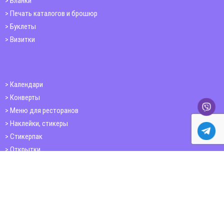
Бланки
Печать каталогов и брошюр
Буклеты
Визитки
Календари
Конверты
Меню для ресторанов
Наклейки, стикеры
Стикерпак
Открытки
Папки
Печать книг
Плакаты