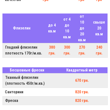
от
от 4
10
свыше
до 4
до
Флизелин
до
20
кв.м
10
20
кв.м
кв.м
кв.м
Гладкий флизелин
380
300
270
240
плотность 170г/м.кв.
грн.
грн.
грн.
грн.
Бесшовные фрески
Квадратный метр
Тканный флизелин
670 грн.
(плотность 450г/м.кв.)
Санторини
820 грн.
Фреска
820 грн.