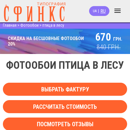
RU
|
UA
Toggle
navigat
Главная
>
Фотообои
>
птица в лесу
670
СКИДКА НА БЕСШОВНЫЕ ФОТООБОИ
ГРН.
20%
840
ГРН.
ФОТООБОИ ПТИЦА В ЛЕСУ
ВЫБРАТЬ ФАКТУРУ
РАССЧИТАТЬ СТОИМОСТЬ
ПОСМОТРЕТЬ ОТЗЫВЫ