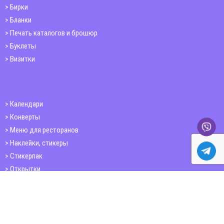
Бирки
Бланки
Печать каталогов и брошюр
Буклеты
Визитки
Календари
Конверты
Меню для ресторанов
Наклейки, стикеры
Стикерпак
Открытки
Папки