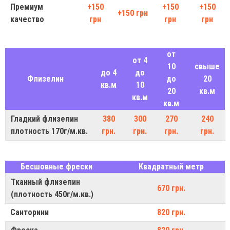
Премиум
+150
+150
+150
+150 грн
качество
грн
грн
грн
от
от 4
10
свыше
до 4
до
Флизелин
до
20
кв.м
10
20
кв.м
кв.м
кв.м
Гладкий флизелин
380
300
270
240
плотность 170г/м.кв.
грн.
грн.
грн.
грн.
Бесшовные фрески
Квадратный метр
Тканный флизелин
670 грн.
(плотность 450г/м.кв.)
Санторини
820 грн.