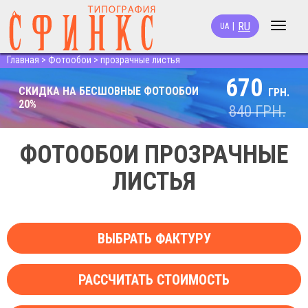
RU
|
UA
Toggle
navigat
Главная
>
Фотообои
>
прозрачные листья
670
СКИДКА НА БЕСШОВНЫЕ ФОТООБОИ
ГРН.
20%
840
ГРН.
ФОТООБОИ ПРОЗРАЧНЫЕ
ЛИСТЬЯ
ВЫБРАТЬ ФАКТУРУ
РАССЧИТАТЬ СТОИМОСТЬ