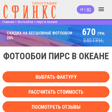
RU
|
UA
Toggle
navigat
Главная
>
Фотообои
>
пирс в океане
670
СКИДКА НА БЕСШОВНЫЕ ФОТООБОИ
ГРН.
20%
840
ГРН.
ФОТООБОИ ПИРС В ОКЕАНЕ
ВЫБРАТЬ ФАКТУРУ
РАССЧИТАТЬ СТОИМОСТЬ
ПОСМОТРЕТЬ ОТЗЫВЫ