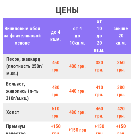
ЦЕНЫ
от
Виниловые обои
от 4
10
свыше
до 4
на флизелиновой
до
до
20
кв.м.
основе
10кв.м.
20
кв.м.
кв.м.
Песок, жаккард
450
380
360
(плотность 250г/
400 грн.
грн.
грн.
грн.
м.кв.)
Вельвет,
480
410
380
живопись (п-ть
440 грн.
грн.
грн.
грн.
310г/м.кв.)
510
460
420
Холст
480 грн.
грн.
грн.
грн.
Премиум
+150
+150
+150
+150 грн
качество
грн
грн
грн