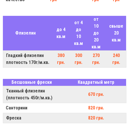
от
от 4
10
свыше
до 4
до
Флизелин
до
20
кв.м
10
20
кв.м
кв.м
кв.м
Гладкий флизелин
380
300
270
240
плотность 170г/м.кв.
грн.
грн.
грн.
грн.
Бесшовные фрески
Квадратный метр
Тканный флизелин
670 грн.
(плотность 450г/м.кв.)
Санторини
820 грн.
Фреска
820 грн.