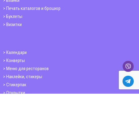
Бланки
Печать каталогов и брошюр
Буклеты
Визитки
Календари
Конверты
Меню для ресторанов
Наклейки, стикеры
Стикерпак
Открытки
Папки
Печать книг
Плакаты