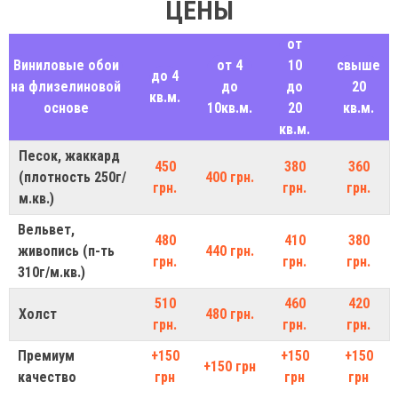
ЦЕНЫ
от
Виниловые обои
от 4
10
свыше
до 4
на флизелиновой
до
до
20
кв.м.
основе
10кв.м.
20
кв.м.
кв.м.
Песок, жаккард
450
380
360
(плотность 250г/
400 грн.
грн.
грн.
грн.
м.кв.)
Вельвет,
480
410
380
живопись (п-ть
440 грн.
грн.
грн.
грн.
310г/м.кв.)
510
460
420
Холст
480 грн.
грн.
грн.
грн.
Премиум
+150
+150
+150
+150 грн
качество
грн
грн
грн