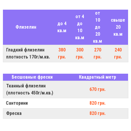
от
от 4
10
свыше
до 4
до
Флизелин
до
20
кв.м
10
20
кв.м
кв.м
кв.м
Гладкий флизелин
380
300
270
240
плотность 170г/м.кв.
грн.
грн.
грн.
грн.
Бесшовные фрески
Квадратный метр
Тканный флизелин
670 грн.
(плотность 450г/м.кв.)
Санторини
820 грн.
Фреска
820 грн.