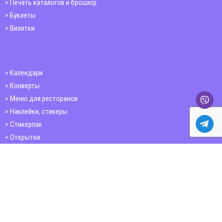
Печать каталогов и брошюр
Буклеты
Визитки
Календари
Конверты
Меню для ресторанов
Наклейки, стикеры
Стикерпак
Открытки
Папки
Печать книг
Плакаты
Пластиковые карточки