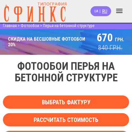
RU
|
UA
Toggle
navigat
Главная
>
Фотообои
>
Перья на бетонной структуре
670
СКИДКА НА БЕСШОВНЫЕ ФОТООБОИ
ГРН.
20%
840
ГРН.
ФОТООБОИ ПЕРЬЯ НА
БЕТОННОЙ СТРУКТУРЕ
ВЫБРАТЬ ФАКТУРУ
РАССЧИТАТЬ СТОИМОСТЬ