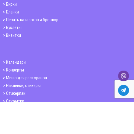
Бирки
Бланки
Печать каталогов и брошюр
Буклеты
Визитки
Календари
Конверты
Меню для ресторанов
Наклейки, стикеры
Стикерпак
Открытки
Папки