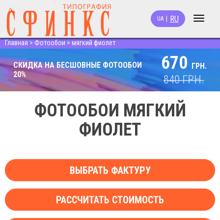
RU
|
UA
Toggle
navigat
Главная
>
Фотообои
>
мягкий фиолет
670
СКИДКА НА БЕСШОВНЫЕ ФОТООБОИ
ГРН.
20%
840
ГРН.
ФОТООБОИ МЯГКИЙ
ФИОЛЕТ
ВЫБРАТЬ ФАКТУРУ
РАССЧИТАТЬ СТОИМОСТЬ