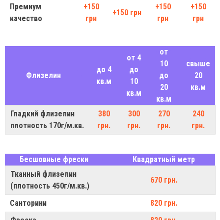
Премиум
+150
+150
+150
+150 грн
качество
грн
грн
грн
от
от 4
10
свыше
до 4
до
Флизелин
до
20
кв.м
10
20
кв.м
кв.м
кв.м
Гладкий флизелин
380
300
270
240
плотность 170г/м.кв.
грн.
грн.
грн.
грн.
Бесшовные фрески
Квадратный метр
Тканный флизелин
670 грн.
(плотность 450г/м.кв.)
Санторини
820 грн.