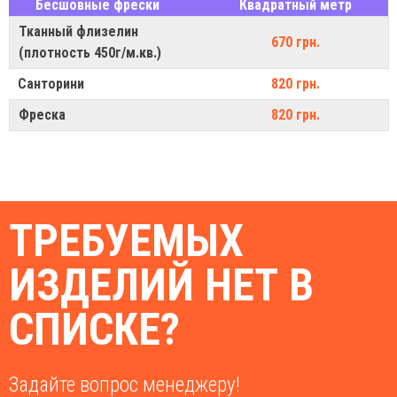
Бесшовные фрески
Квадратный метр
Тканный флизелин
670 грн.
(плотность 450г/м.кв.)
Санторини
820 грн.
Фреска
820 грн.
ТРЕБУЕМЫХ
ИЗДЕЛИЙ НЕТ В
СПИСКЕ?
Задайте вопрос менеджеру!