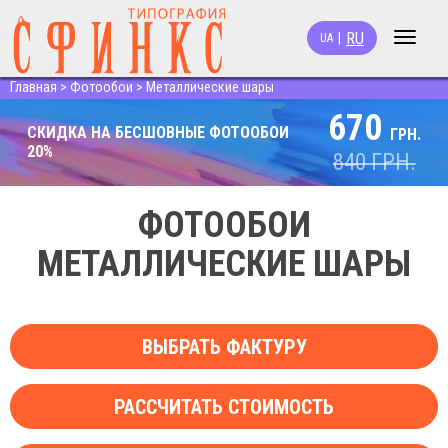
RU
|
UA
Toggle
navigat
Главная
>
Фотообои
>
Металлические шары
670
СКИДКА НА БЕСШОВНЫЕ ФОТООБОИ
ГРН.
20%
840
ГРН.
ФОТООБОИ
МЕТАЛЛИЧЕСКИЕ ШАРЫ
ВЫБРАТЬ ФАКТУРУ
РАССЧИТАТЬ СТОИМОСТЬ