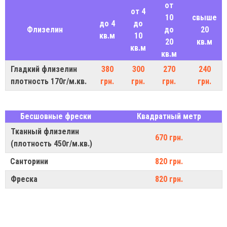
от
от 4
10
свыше
до 4
до
Флизелин
до
20
кв.м
10
20
кв.м
кв.м
кв.м
Гладкий флизелин
380
300
270
240
плотность 170г/м.кв.
грн.
грн.
грн.
грн.
Бесшовные фрески
Квадратный метр
Тканный флизелин
670 грн.
(плотность 450г/м.кв.)
Санторини
820 грн.
Фреска
820 грн.