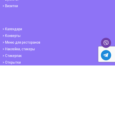
Визитки
Календари
Конверты
Меню для ресторанов
Наклейки, стикеры
Стикерпак
Открытки
Папки
Печать книг
Плакаты
Пластиковые карточки