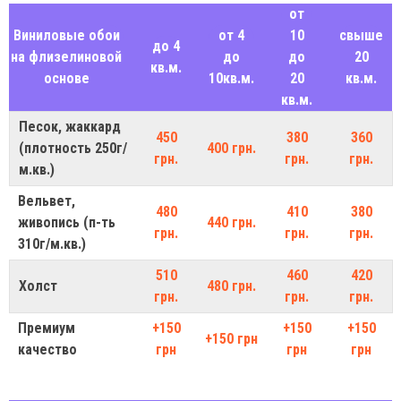
от
Виниловые обои
от 4
10
свыше
до 4
на флизелиновой
до
до
20
кв.м.
основе
10кв.м.
20
кв.м.
кв.м.
Песок, жаккард
450
380
360
(плотность 250г/
400 грн.
грн.
грн.
грн.
м.кв.)
Вельвет,
480
410
380
живопись (п-ть
440 грн.
грн.
грн.
грн.
310г/м.кв.)
510
460
420
Холст
480 грн.
грн.
грн.
грн.
Премиум
+150
+150
+150
+150 грн
качество
грн
грн
грн