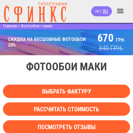
RU
|
UA
Toggle
navigat
Главная
>
Фотообои
>
маки
670
СКИДКА НА БЕСШОВНЫЕ ФОТООБОИ
ГРН.
20%
840
ГРН.
ФОТООБОИ МАКИ
ВЫБРАТЬ ФАКТУРУ
РАССЧИТАТЬ СТОИМОСТЬ
ПОСМОТРЕТЬ ОТЗЫВЫ