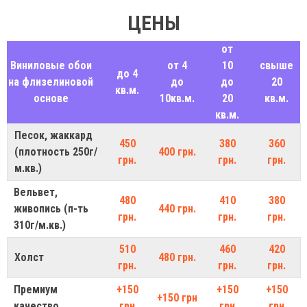
ЦЕНЫ
от
Виниловые обои
от 4
10
свыше
до 4
на флизелиновой
до
до
20
кв.м.
основе
10кв.м.
20
кв.м.
кв.м.
Песок, жаккард
450
380
360
(плотность 250г/
400 грн.
грн.
грн.
грн.
м.кв.)
Вельвет,
480
410
380
живопись (п-ть
440 грн.
грн.
грн.
грн.
310г/м.кв.)
510
460
420
Холст
480 грн.
грн.
грн.
грн.
Премиум
+150
+150
+150
+150 грн
качество
грн
грн
грн