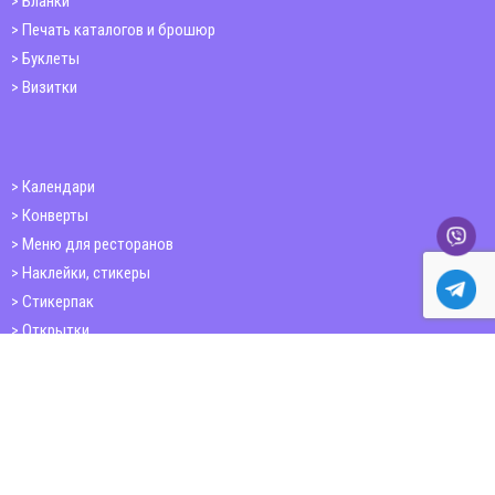
Бланки
Печать каталогов и брошюр
Буклеты
Визитки
Календари
Конверты
Меню для ресторанов
Наклейки, стикеры
Стикерпак
Открытки
Папки
Печать книг
Плакаты