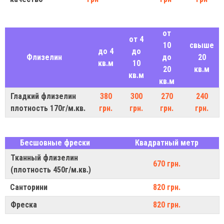
от
от 4
10
свыше
до 4
до
Флизелин
до
20
кв.м
10
20
кв.м
кв.м
кв.м
Гладкий флизелин
380
300
270
240
плотность 170г/м.кв.
грн.
грн.
грн.
грн.
Бесшовные фрески
Квадратный метр
Тканный флизелин
670 грн.
(плотность 450г/м.кв.)
Санторини
820 грн.
Фреска
820 грн.