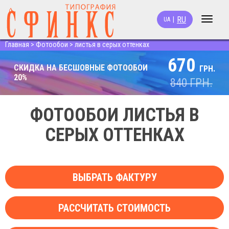
RU
|
UA
Toggle
navigat
Главная
>
Фотообои
>
листья в серых оттенках
670
СКИДКА НА БЕСШОВНЫЕ ФОТООБОИ
ГРН.
20%
840
ГРН.
ФОТООБОИ ЛИСТЬЯ В
СЕРЫХ ОТТЕНКАХ
ВЫБРАТЬ ФАКТУРУ
РАССЧИТАТЬ СТОИМОСТЬ