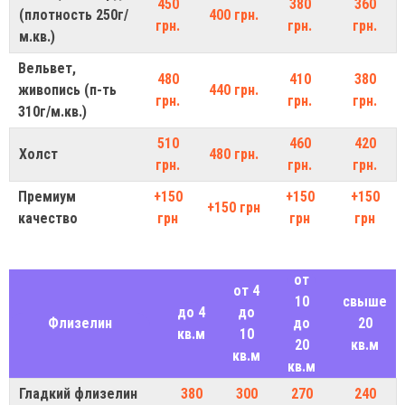
450
380
360
(плотность 250г/
400 грн.
грн.
грн.
грн.
м.кв.)
Вельвет,
480
410
380
живопись (п-ть
440 грн.
грн.
грн.
грн.
310г/м.кв.)
510
460
420
Холст
480 грн.
грн.
грн.
грн.
Премиум
+150
+150
+150
+150 грн
качество
грн
грн
грн
от
от 4
10
свыше
до 4
до
Флизелин
до
20
кв.м
10
20
кв.м
кв.м
кв.м
Гладкий флизелин
380
300
270
240