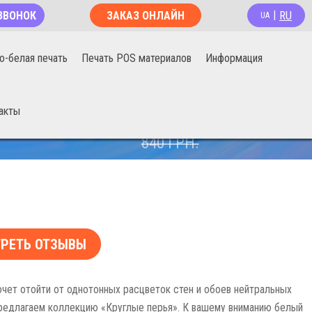
RU
ЗВОНОК
ЗАКАЗ ОНЛАЙН
|
UA
о-белая печать
Печать POS материалов
Информация
акты
670
ГРН.
840
ГРН.
РЕТЬ ОТЗЫВЫ
хочет отойти от однотонных расцветок стен и обоев нейтральных
редлагаем коллекцию «Круглые перья». К вашему вниманию белый