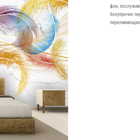
фон, послужив
безупречно пе
переливающихс