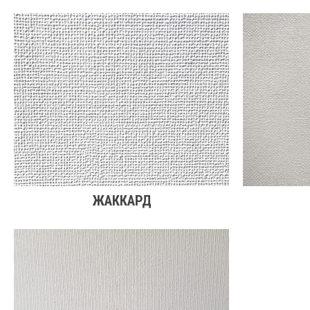
ЖАККАРД