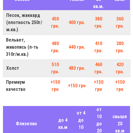
кв.м.
Песок, жаккард
450
380
360
(плотность 250г/
400 грн.
грн.
грн.
грн.
м.кв.)
Вельвет,
480
410
380
живопись (п-ть
440 грн.
грн.
грн.
грн.
310г/м.кв.)
510
460
420
Холст
480 грн.
грн.
грн.
грн.
Премиум
+150
+150
+150
+150 грн
качество
грн
грн
грн
от
от 4
10
свыше
до 4
до
Флизелин
до
20
кв.м
10
20
кв.м