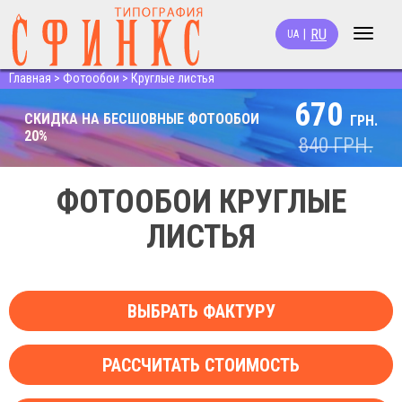
RU
|
UA
Toggle
navigat
Главная
>
Фотообои
>
Круглые листья
670
СКИДКА НА БЕСШОВНЫЕ ФОТООБОИ
ГРН.
20%
840
ГРН.
ФОТООБОИ КРУГЛЫЕ
ЛИСТЬЯ
ВЫБРАТЬ ФАКТУРУ
РАССЧИТАТЬ СТОИМОСТЬ