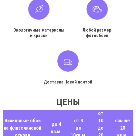
Экологичные материалы
Любой размер
и краски
фотообоев
Доставка Новой почтой
ЦЕНЫ
от
Виниловые обои
от 4
10
свыше
до 4
на флизелиновой
до
до
20
кв.м.
основе
10кв.м.
20
кв.м.