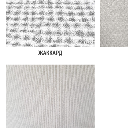
ЖАККАРД