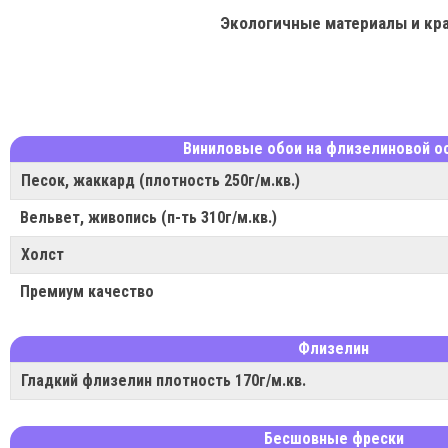
Экологичные материалы и кр
Виниловые обои на флизелиновой о
Песок, жаккард (плотность 250г/м.кв.)
Вельвет, живопись (п-ть 310г/м.кв.)
Холст
Премиум качество
Флизелин
Гладкий флизелин плотность 170г/м.кв.
Бесшовные фрески