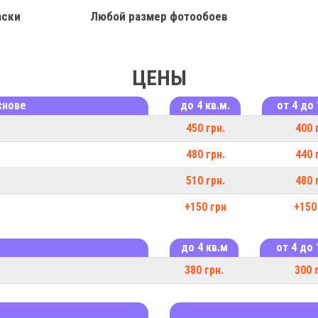
аски
Любой размер фотообоев
ЦЕНЫ
снове
до 4 кв.м.
от 4 до 
450 грн.
400 
480 грн.
440 
510 грн.
480 
+150 грн
+150
до 4 кв.м
от 4 до 
380 грн.
300 