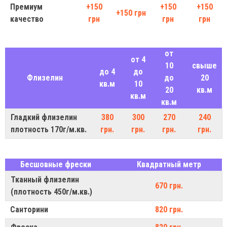
Премиум
+150
+150
+150
+150 грн
качество
грн
грн
грн
от
от 4
10
свыше
до 4
до
Флизелин
до
20
кв.м
10
20
кв.м
кв.м
кв.м
Гладкий флизелин
380
300
270
240
плотность 170г/м.кв.
грн.
грн.
грн.
грн.
Бесшовные фрески
Квадратный метр
Тканный флизелин
670 грн.
(плотность 450г/м.кв.)
Санторини
820 грн.