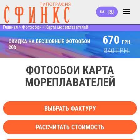
RU
|
UA
Toggle
navigat
Главная
>
Фотообои
>
Карта мореплавателей
670
СКИДКА НА БЕСШОВНЫЕ ФОТООБОИ
ГРН.
20%
840
ГРН.
ФОТООБОИ КАРТА
МОРЕПЛАВАТЕЛЕЙ
ВЫБРАТЬ ФАКТУРУ
РАССЧИТАТЬ СТОИМОСТЬ