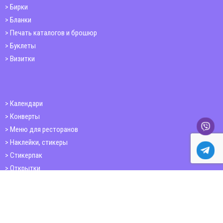
Бирки
Бланки
Печать каталогов и брошюр
Буклеты
Визитки
Календари
Конверты
Меню для ресторанов
Наклейки, стикеры
Стикерпак
Открытки
Папки