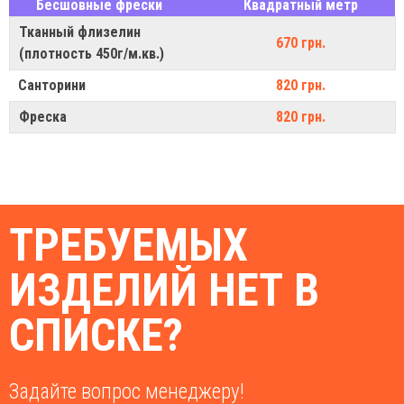
Бесшовные фрески
Квадратный метр
Тканный флизелин
670 грн.
(плотность 450г/м.кв.)
Санторини
820 грн.
Фреска
820 грн.
ТРЕБУЕМЫХ
ИЗДЕЛИЙ НЕТ В
СПИСКЕ?
Задайте вопрос менеджеру!