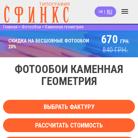
RU
|
UA
Toggle
navigat
Главная
>
Фотообои
>
Каменная геометрия
670
СКИДКА НА БЕСШОВНЫЕ ФОТООБОИ
ГРН.
20%
840
ГРН.
ФОТООБОИ КАМЕННАЯ
ГЕОМЕТРИЯ
ВЫБРАТЬ ФАКТУРУ
РАССЧИТАТЬ СТОИМОСТЬ