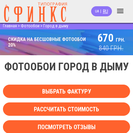
RU
|
UA
Toggle
navigat
Главная
>
Фотообои
>
Город в дыму
670
СКИДКА НА БЕСШОВНЫЕ ФОТООБОИ
ГРН.
20%
840
ГРН.
ФОТООБОИ ГОРОД В ДЫМУ
ВЫБРАТЬ ФАКТУРУ
РАССЧИТАТЬ СТОИМОСТЬ
ПОСМОТРЕТЬ ОТЗЫВЫ