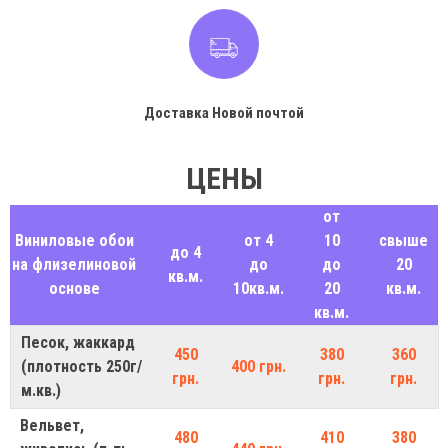
Доставка Новой почтой
ЦЕНЫ
от
Виниловые обои
от 4
10
свыше
до 4
на флизелиновой
до
до
20
кв.м.
основе
10кв.м.
20
кв.м.
кв.м.
Песок, жаккард
450
380
360
(плотность 250г/
400 грн.
грн.
грн.
грн.
м.кв.)
Вельвет,
480
410
380