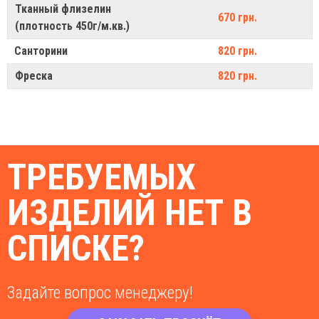
Тканный флизелин
670 грн.
(плотность 450г/м.кв.)
Санторини
820 грн.
Фреска
820 грн.
ТРЕБУЕМЫХ
ИЗДЕЛИЙ НЕТ В
СПИСКЕ?
Задайте вопрос менеджеру!