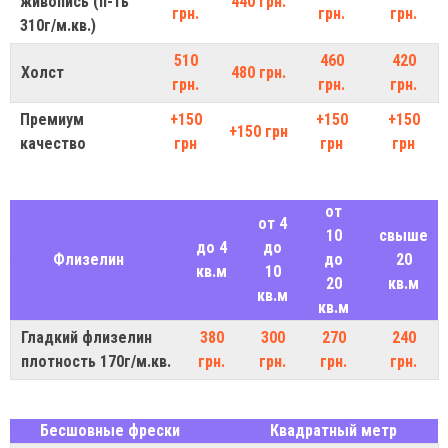
живопись (п-ть
440 грн.
грн.
грн.
грн.
310г/м.кв.)
510
460
420
Холст
480 грн.
грн.
грн.
грн.
Премиум
+150
+150
+150
+150 грн
качество
грн
грн
грн
от
от 4
10
свыше
до 4
до
Флизелин
до
20
кв.м
10
20
кв.м
кв.м
кв.м
Гладкий флизелин
380
300
270
240
плотность 170г/м.кв.
грн.
грн.
грн.
грн.
Бесшовные фрески
Квадратный метр