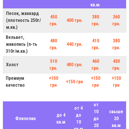
кв.м.
Песок, жаккард
450
380
360
(плотность 250г/
400 грн.
грн.
грн.
грн.
м.кв.)
Вельвет,
480
410
380
живопись (п-ть
440 грн.
грн.
грн.
грн.
310г/м.кв.)
510
460
420
Холст
480 грн.
грн.
грн.
грн.
Премиум
+150
+150
+150
+150 грн
качество
грн
грн
грн
от
от 4
10
свыше
до 4
до
Флизелин
до
20
кв.м
10
20
кв.м
кв.м