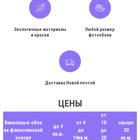
Экологичные материалы
Любой размер
и краски
фотообоев
Доставка Новой почтой
ЦЕНЫ
от
Виниловые обои
от 4
10
свыше
до 4
на флизелиновой
до
до
20
кв.м.
основе
10кв.м.
20
кв.м.