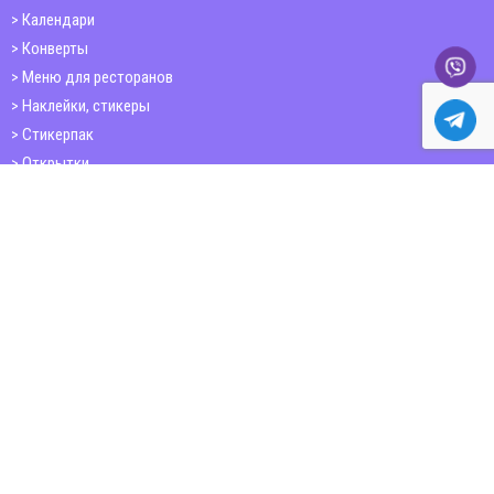
Календари
Конверты
Меню для ресторанов
Наклейки, стикеры
Стикерпак
Открытки
Папки
Печать книг
Плакаты
Пластиковые карточки