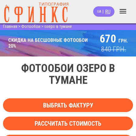
RU
|
UA
Toggle
navigat
Главная
>
Фотообои
>
озеро в тумане
670
СКИДКА НА БЕСШОВНЫЕ ФОТООБОИ
ГРН.
20%
840
ГРН.
ФОТООБОИ ОЗЕРО В
ТУМАНЕ
ВЫБРАТЬ ФАКТУРУ
РАССЧИТАТЬ СТОИМОСТЬ