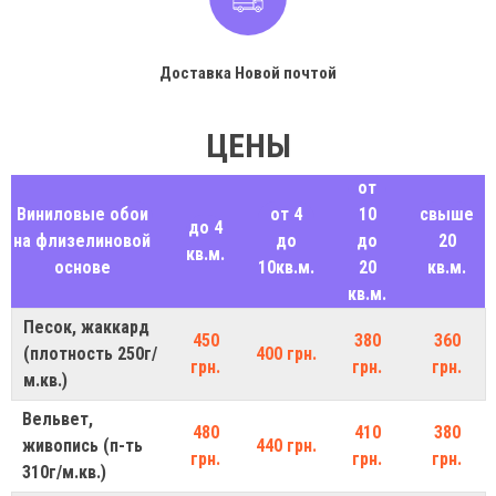
Доставка Новой почтой
ЦЕНЫ
от
Виниловые обои
от 4
10
свыше
до 4
на флизелиновой
до
до
20
кв.м.
основе
10кв.м.
20
кв.м.
кв.м.
Песок, жаккард
450
380
360
(плотность 250г/
400 грн.
грн.
грн.
грн.
м.кв.)
Вельвет,
480
410
380
живопись (п-ть
440 грн.
грн.
грн.
грн.
310г/м.кв.)