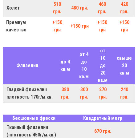
510
460
420
Холст
480 грн.
грн.
грн.
грн.
Премиум
+150
+150
+150
+150 грн
качество
грн
грн
грн
от
от 4
10
свыше
до 4
до
Флизелин
до
20
кв.м
10
20
кв.м
кв.м
кв.м
Гладкий флизелин
380
300
270
240
плотность 170г/м.кв.
грн.
грн.
грн.
грн.
Бесшовные фрески
Квадратный метр
Тканный флизелин
670 грн.
(плотность 450г/м.кв.)