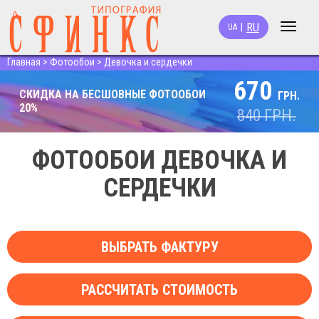
RU
|
UA
Toggle
navigat
Главная
>
Фотообои
>
Девочка и сердечки
670
СКИДКА НА БЕСШОВНЫЕ ФОТООБОИ
ГРН.
20%
840
ГРН.
ФОТООБОИ ДЕВОЧКА И
СЕРДЕЧКИ
ВЫБРАТЬ ФАКТУРУ
РАССЧИТАТЬ СТОИМОСТЬ