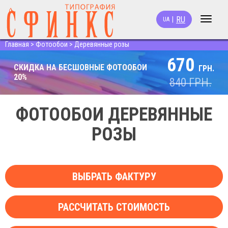
RU
|
UA
Toggle
navigat
Главная
>
Фотообои
>
Деревянные розы
670
СКИДКА НА БЕСШОВНЫЕ ФОТООБОИ
ГРН.
20%
840
ГРН.
ФОТООБОИ ДЕРЕВЯННЫЕ
РОЗЫ
ВЫБРАТЬ ФАКТУРУ
РАССЧИТАТЬ СТОИМОСТЬ