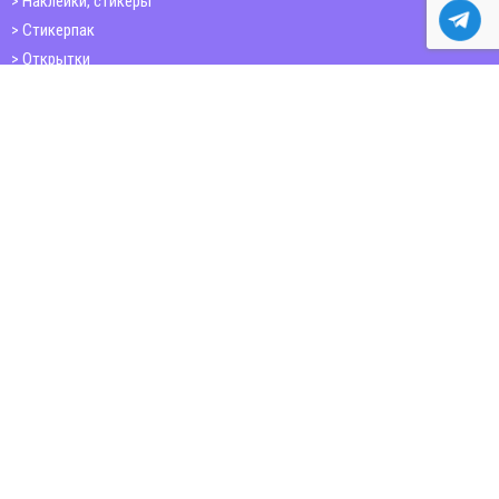
Наклейки, стикеры
Стикерпак
Открытки
Папки
Печать книг
Плакаты
Пластиковые карточки
ШИРОКОФОРМАТНАЯ ПЕЧАТЬ
Баннер
Бумага citylight, постеры,