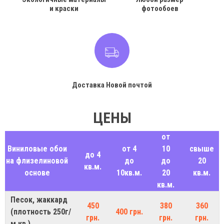
и краски
фотообоев
Доставка Новой почтой
ЦЕНЫ
от
Виниловые обои
от 4
10
свыше
до 4
на флизелиновой
до
до
20
кв.м.
основе
10кв.м.
20
кв.м.
кв.м.
Песок, жаккард
450
380
360
(плотность 250г/
400 грн.
грн.
грн.
грн.
м.кв.)