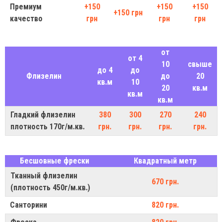
Премиум
+150
+150
+150
+150 грн
качество
грн
грн
грн
от
от 4
10
свыше
до 4
до
Флизелин
до
20
кв.м
10
20
кв.м
кв.м
кв.м
Гладкий флизелин
380
300
270
240
плотность 170г/м.кв.
грн.
грн.
грн.
грн.
Бесшовные фрески
Квадратный метр
Тканный флизелин
670 грн.
(плотность 450г/м.кв.)
Санторини
820 грн.