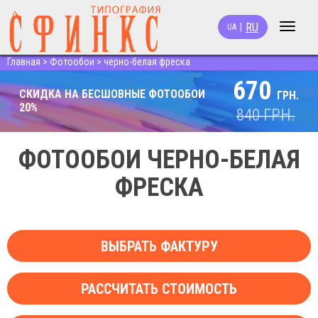
RU
|
UA
Toggle
navigat
Главная
>
Фотообои
>
черно-белая фреска
670
СКИДКА НА БЕСШОВНЫЕ ФОТООБОИ
ГРН.
20%
840
ГРН.
ФОТООБОИ ЧЕРНО-БЕЛАЯ
ФРЕСКА
ВЫБРАТЬ ФАКТУРУ
РАССЧИТАТЬ СТОИМОСТЬ