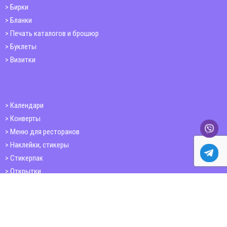
Бирки
Бланки
Печать каталогов и брошюр
Буклеты
Визитки
Календари
Конверты
Меню для ресторанов
Наклейки, стикеры
Стикерпак
Открытки
Папки