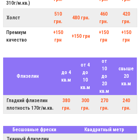
310г/м.кв.)
510
460
420
Холст
480 грн.
грн.
грн.
грн.
Премиум
+150
+150
+150
+150 грн
качество
грн
грн
грн
от
от 4
10
свыше
до 4
до
Флизелин
до
20
кв.м
10
20
кв.м
кв.м
кв.м
Гладкий флизелин
380
300
270
240
плотность 170г/м.кв.
грн.
грн.
грн.
грн.
Бесшовные фрески
Квадратный метр
Тканный флизелин