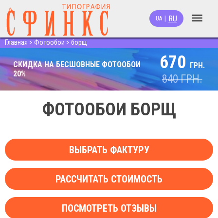
RU
|
UA
Toggle
navigat
Главная
>
Фотообои
>
борщ
670
СКИДКА НА БЕСШОВНЫЕ ФОТООБОИ
ГРН.
20%
840
ГРН.
ФОТООБОИ БОРЩ
ВЫБРАТЬ ФАКТУРУ
РАССЧИТАТЬ СТОИМОСТЬ
ПОСМОТРЕТЬ ОТЗЫВЫ