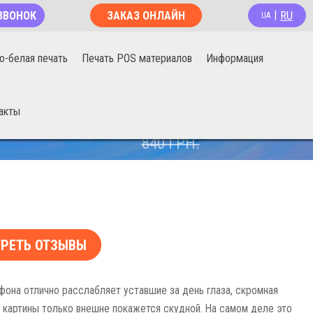
RU
ЗВОНОК
ЗАКАЗ ОНЛАЙН
|
UA
о-белая печать
Печать POS материалов
Информация
акты
670
ГРН.
840
ГРН.
РЕТЬ ОТЗЫВЫ
фона отлично расслабляет уставшие за день глаза, скромная
 картины только внешне покажется скудной. На самом деле это