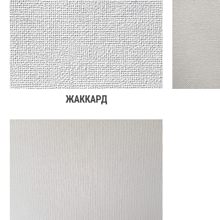
ЖАККАРД